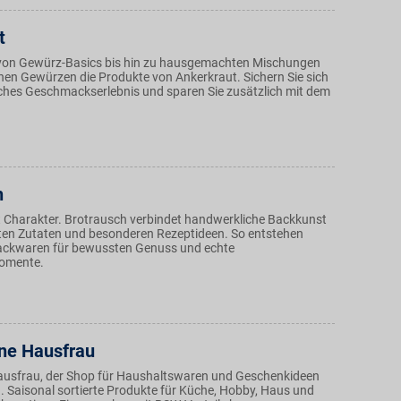
t
 von Gewürz-Basics bis hin zu hausgemachten Mischungen
nen Gewürzen die Produkte von Ankerkraut. Sichern Sie sich
iches Geschmackserlebnis und sparen Sie zusätzlich mit dem
h
 Charakter. Brotrausch verbindet handwerkliche Backkunst
en Zutaten und besonderen Rezeptideen. So entstehen
ackwaren für bewussten Genuss und echte
omente.
ne Hausfrau
ausfrau, der Shop für Haushaltswaren und Geschenkideen
n. Saisonal sortierte Produkte für Küche, Hobby, Haus und