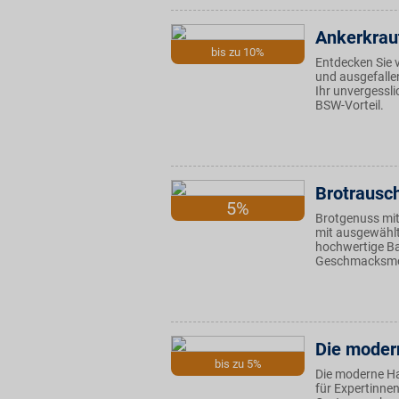
Ankerkrau
bis zu 10%
Entdecken Sie
und ausgefalle
Ihr unvergessl
BSW-Vorteil.
Brotrausc
5%
Brotgenuss mit
mit ausgewählt
hochwertige B
Geschmacksm
Die moder
bis zu 5%
Die moderne H
für Expertinne