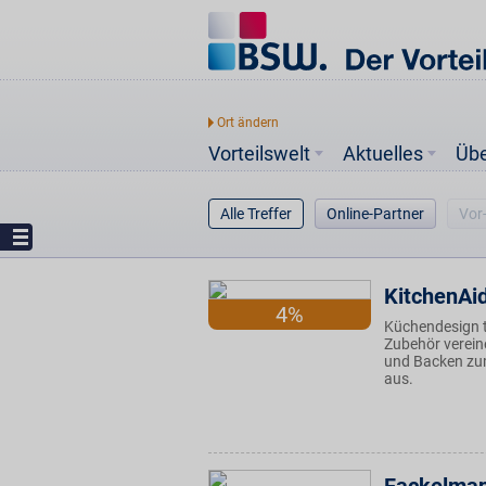
Vorteilswelt
Aktuelles
Üb
Alle Treffer
Online-Partner
Vor
KitchenAi
4%
Küchendesign t
Zubehör vereine
und Backen zum
aus.