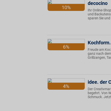
decocino
10%
Ihr Online-Sho
und Backutensil
sparen Sie und
Kochform
6%
Freude am Koch
ganz nach dem
Grillzangen, Ta
idee. der 
4%
Der Creativmark
begehrt. Von W
Schmuck. Jetzt