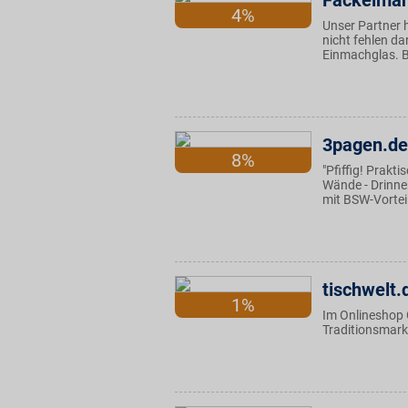
Fackelma
4%
Unser Partner h
nicht fehlen d
Einmachglas. BS
3pagen.de
8%
"Pfiffig! Prakt
Wände - Drinne
mit BSW-Vorteil
tischwelt.
1%
Im Onlineshop 
Traditionsmark