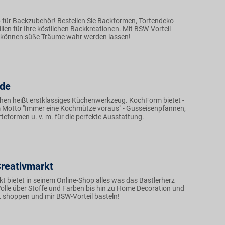
p für Backzubehör! Bestellen Sie Backformen, Tortendeko
ien für Ihre köstlichen Backkreationen. Mit BSW-Vorteil
 können süße Träume wahr werden lassen!
.de
en heißt erstklassiges Küchenwerkzeug. KochForm bietet -
 Motto "Immer eine Kochmütze voraus" - Gusseisenpfannen,
rteformen u. v. m. für die perfekte Ausstattung.
Creativmarkt
t bietet in seinem Online-Shop alles was das Bastlerherz
olle über Stoffe und Farben bis hin zu Home Decoration und
 shoppen und mir BSW-Vorteil basteln!