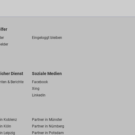
lfer
ter
Eingeloggt bleiben
elder
licher Dienst
Soziale Medien
hten & Berichte
Facebook
Xing
LinkedIn
 in Koblenz
Partner in Münster
in Köln
Partner in Nürnberg
in Leipzig
Partner in Potsdam