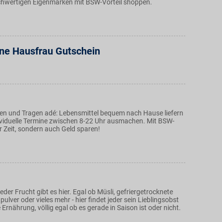
hwertigen Eigenmarken mit BSW-Vorteil shoppen.
ne Hausfrau Gutschein
n und Tragen adé: Lebensmittel bequem nach Hause liefern
ividuelle Termine zwischen 8-22 Uhr ausmachen. Mit BSW-
ur Zeit, sondern auch Geld sparen!
eder Frucht gibt es hier. Egal ob Müsli, gefriergetrocknete
pulver oder vieles mehr - hier findet jeder sein Lieblingsobst
 Ernährung, völlig egal ob es gerade in Saison ist oder nicht.