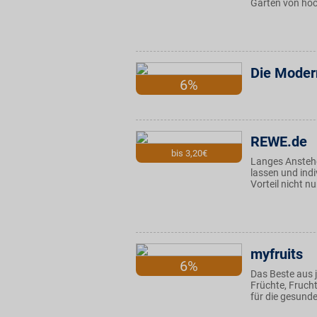
Garten von hoc
Die Moder
6%
REWE.de
bis 3,20€
Langes Anstehe
lassen und ind
Vorteil nicht n
myfruits
6%
Das Beste aus j
Früchte, Frucht
für die gesunde