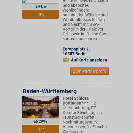
Beste Schweizer Qualität
und absolutes
2,4 km
Wohlbefinden:
nachhaltige Wäsche und
5%
Wohlfühlbasics für Tag
und Nacht mit BSW-
Vorteil in der Filiale vor
Ort sowie im Online-Shop
kaufen und sparen.
Europaplatz 1
,
10557
Berlin
Auf Karte anzeigen
Zum Partnerprofil
Baden-Württemberg
Hotel Schloss
Döttingen****
— 2
Übernachtung, DZ
KomfortGeist, täglich
Frühstücksbuffet,
ab 299€
Nachmittagssnack,
Abendessen, 1x Flasche
10%
Wasser pro