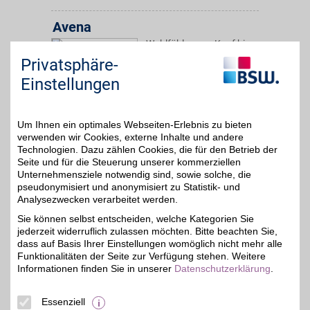
Avena
Wohlfühlen von Kopf bis
Fuß: Der Online-Versand
bis zu 6%
Privatsphäre-
Avena bietet ein
hochwertiges Sortiment
Einstellungen
aus figurfreundlicher
Wäsche, modisch-
bequemer Kleidung und
Schuhen, die auch
Um Ihnen ein optimales Webseiten-Erlebnis zu bieten
sensible Füße glücklich
verwenden wir Cookies, externe Inhalte und andere
machen.
Technologien. Dazu zählen Cookies, die für den Betrieb der
Seite und für die Steuerung unserer kommerziellen
Unternehmensziele notwendig sind, sowie solche, die
Zum Partnerprofil
pseudonymisiert und anonymisiert zu Statistik- und
Analysezwecken verarbeitet werden.
Sie können selbst entscheiden, welche Kategorien Sie
bugatti
jederzeit widerruflich zulassen möchten. Bitte beachten Sie,
Die Kollektion von bugatti
dass auf Basis Ihrer Einstellungen womöglich nicht mehr alle
vermittelt Vielfalt,
Funktionalitäten der Seite zur Verfügung stehen. Weitere
bis zu 11%
Innovation, Zeitgeist,
Informationen finden Sie in unserer
Datenschutzerklärung
.
Lebensfreude und
Internationalität. Jetzt
zusätzlich mit BSW-
Essenziell
Vorteil sparen!