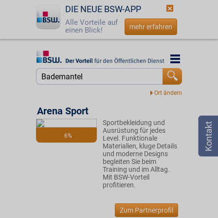
DIE NEUE BSW-APP
Alle Vorteile auf
mehr erfahren
einen Blick!
Startseite
Startseite
Jetzt BSW-Mitglied werden
Suche
Login
Arena Sport
Sportbekleidung und
☎
0800 - 279 25 82
Ausrüstung für jedes
6%
Level. Funktionale
Materialien, kluge Details
und moderne Designs
begleiten Sie beim
Training und im Alltag.
Mit BSW-Vorteil
profitieren.
Zum Partnerprofil