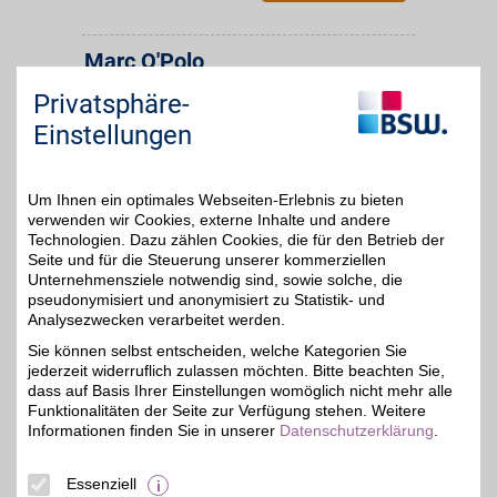
Marc O'Polo
Lässig, urban,
Privatsphäre-
anspruchsvoll und
bis zu 8%
elegant: Marc O'Polo ist
Einstellungen
bekannt für seine
Premium casual Mode.
Modebewusste mit
hohem Anspruch
Um Ihnen ein optimales Webseiten-Erlebnis zu bieten
aufgepasst: Mit BSW-
verwenden wir Cookies, externe Inhalte und andere
Vorteil sparen.
Technologien. Dazu zählen Cookies, die für den Betrieb der
Seite und für die Steuerung unserer kommerziellen
Unternehmensziele notwendig sind, sowie solche, die
Zum Partnerprofil
pseudonymisiert und anonymisiert zu Statistik- und
Analysezwecken verarbeitet werden.
Sie können selbst entscheiden, welche Kategorien Sie
bugatti
jederzeit widerruflich zulassen möchten. Bitte beachten Sie,
Die Kollektion von bugatti
dass auf Basis Ihrer Einstellungen womöglich nicht mehr alle
vermittelt Vielfalt,
Funktionalitäten der Seite zur Verfügung stehen. Weitere
bis zu 11%
Innovation, Zeitgeist,
Informationen finden Sie in unserer
Datenschutzerklärung
.
Lebensfreude und
Internationalität. Jetzt
zusätzlich mit BSW-
Essenziell
Vorteil sparen!