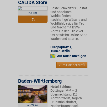
CALIDA Store
Beste Schweizer Qualität
und absolutes
2,4 km
Wohlbefinden:
nachhaltige Wäsche und
5%
Wohlfühlbasics für Tag
und Nacht mit BSW-
Vorteil in der Filiale vor
Ort sowie im Online-Shop
kaufen und sparen.
Europaplatz 1
,
10557
Berlin
Auf Karte anzeigen
Zum Partnerprofil
Baden-Württemberg
Hotel Schloss
Döttingen****
— 2
Übernachtung, DZ
KomfortGeist, täglich
Frühstücksbuffet,
ab 299€
Nachmittagssnack,