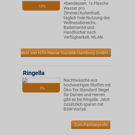
Abendessen, 1x Flasche
10%
Wasser pro
Zimmer/Aufenthalt,
täglich freie Nutzung des
Wellnessbereichs,
Bademantel und
Handtücher nach
Verfügbarkeit, WLAN.
Zum Angebot von HTH Hanse Touristik Hamburg GmbH
Ringella
Nachtwäsche aus
hochwertigen Stoffen mit
5%
Öko-Tex Standard Siegel
für Damen und Herren
gibt es bei Ringella. Jetzt
zusätzlich sparen mit
BSW-Vorteil.
Zum Partnerprofil