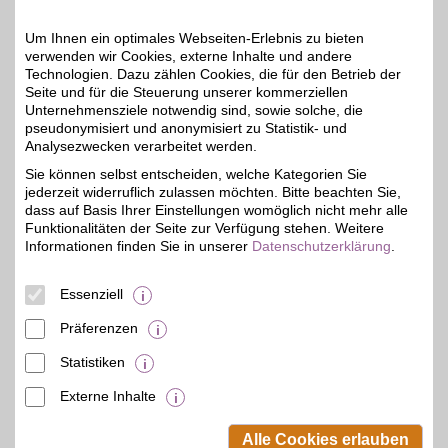
Accessoires und Wohn-
Artikeln. BSW-Mitglieder
profitieren bei der
Um Ihnen ein optimales Webseiten-Erlebnis zu bieten
Bestellung zusätzlich.
verwenden wir Cookies, externe Inhalte und andere
Technologien. Dazu zählen Cookies, die für den Betrieb der
Seite und für die Steuerung unserer kommerziellen
Zum Partnerprofil
Unternehmensziele notwendig sind, sowie solche, die
pseudonymisiert und anonymisiert zu Statistik- und
Analysezwecken verarbeitet werden.
OTTO
Sie können selbst entscheiden, welche Kategorien Sie
jederzeit widerruflich zulassen möchten. Bitte beachten Sie,
Ob bewährte Klassiker
oder brandneue Trends:
dass auf Basis Ihrer Einstellungen womöglich nicht mehr alle
bis zu 15€
Als Deutschlands größter
Funktionalitäten der Seite zur Verfügung stehen. Weitere
Onlinehändler für Fashion
Informationen finden Sie in unserer
Datenschutzerklärung
.
und Lifestyle bietet OTTO
eine riesige Auswahl an
Mode, Möbeln,
Essenziell
Multimedia & mehr!
Präferenzen
Zum Partnerprofil
Statistiken
Externe Inhalte
© BSW Verbraucher-Service
Beamten-Selbsthilfewerk GmbH.
Alle Cookies erlauben