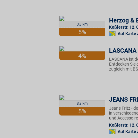
Herzog & 
3,8 km
Keßlerstr. 12
,
5%
Auf Karte
LASCANA
4%
LASCANA ist de
Entdecken Sie d
zugleich mit BS
JEANS FR
3,8 km
Jeans Fritz - 
5%
in verschieden
und Accessoires
Keßlerstr. 12
,
Auf Karte