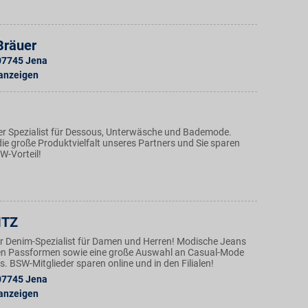
Bräuer
07745
Jena
 anzeigen
r Spezialist für Dessous, Unterwäsche und Bademode.
ie große Produktvielfalt unseres Partners und Sie sparen
W-Vorteil!
ITZ
der Denim-Spezialist für Damen und Herren! Modische Jeans
en Passformen sowie eine große Auswahl an Casual-Mode
. BSW-Mitglieder sparen online und in den Filialen!
07745
Jena
 anzeigen