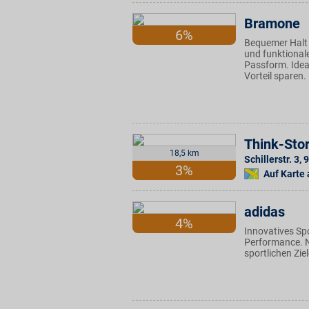
Bramone
6%
Bequemer Halt 
und funktional
Passform. Idea
Vorteil sparen.
Think-Sto
18,5 km
Schillerstr. 3
,
9
3%
Auf Karte
adidas
4%
Innovatives Sp
Performance. Nu
sportlichen Zie