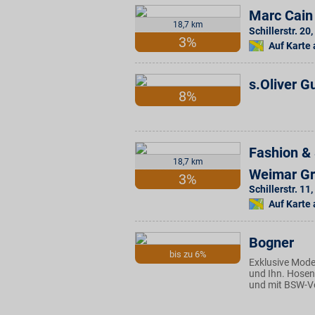
Marc Cain
18,7 km
Schillerstr. 20
,
3%
Auf Karte
s.Oliver G
8%
Fashion & 
18,7 km
Weimar G
3%
Schillerstr. 11
,
Auf Karte
Bogner
bis zu 6%
Exklusive Mode
und Ihn. Hosen,
und mit BSW-Vor