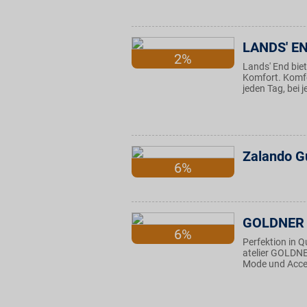
LANDS' E
2%
Lands' End biet
Komfort. Komfor
jeden Tag, bei 
Zalando G
6%
GOLDNER
6%
Perfektion in 
atelier GOLDN
Mode und Acces