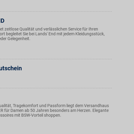
ND
et zeitlose Qualität und verlässlichen Service für Ihren
t begleitet Sie bei Lands' End mit jedem Kleidungsstück,
jeder Gelegenheit.
utschein
Qualität, Tragekomfort und Passform liegt dem Versandhaus
ER für Damen ab 50 Jahren besonders am Herzen. Elegante
soires mit BSW-Vorteil shoppen.