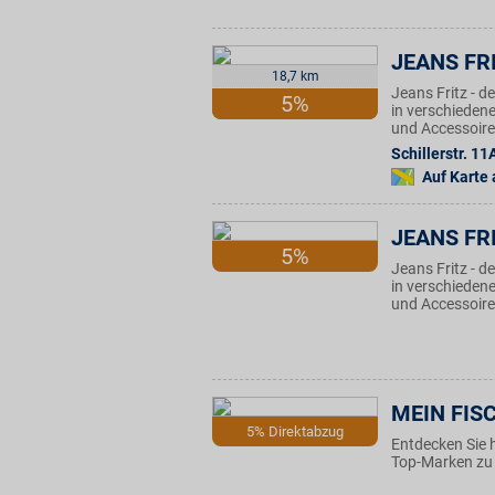
JEANS FR
18,7 km
Jeans Fritz - 
5%
in verschieden
und Accessoires
Schillerstr. 11
Auf Karte
JEANS FR
5%
Jeans Fritz - 
in verschieden
und Accessoires
MEIN FISC
5% Direktabzug
Entdecken Sie 
Top-Marken zu 