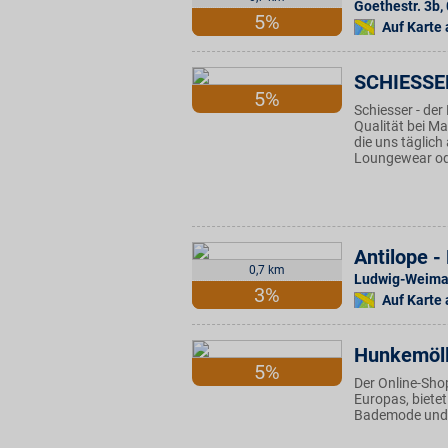
Goethestr. 3b
,
5%
Auf Karte
SCHIESSE
5%
Schiesser - de
Qualität bei Ma
die uns täglic
Loungewear o
Antilope 
0,7 km
Ludwig-Weima
3%
Auf Karte
Hunkemöll
5%
Der Online-Sho
Europas, biete
Bademode und A