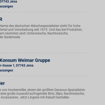
07743
Jena
 anzeigen
R
r Name des deutschen Wäschespezialisten steht für hohe
terial und Verarbeitung seit 1875. Und das bei Produkten,
h am nächsten sind: Unterwäsche, Nachtwäsche,
der Bademode.
- Konsum Weimar Gruppe
r-Gasse 1
,
07743
Jena
 anzeigen
er
p von Hunkemöller, einem der größten Dessous-Spezialisten
t eine große Auswahl aufregender BHs, Slips, Nachtwäsche,
ccessoires. Jetzt Lingerie mit Rabatt bestellen.