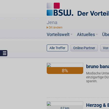
Jena
Vorteilswelt
Aktuelles
Üb
Alle Treffer
Online-Partner
Vor
bruno ban
8%
Modische Unte
einzigartige Dü
sparen.
Herzog & 
0,7 km