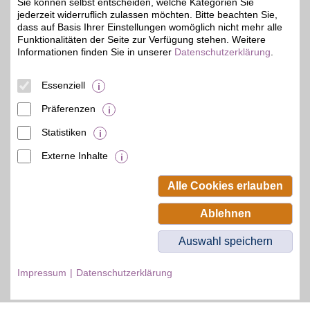
Zum Partnerprofil
Sie können selbst entscheiden, welche Kategorien Sie
jederzeit widerruflich zulassen möchten. Bitte beachten Sie,
dass auf Basis Ihrer Einstellungen womöglich nicht mehr alle
Funktionalitäten der Seite zur Verfügung stehen. Weitere
Informationen finden Sie in unserer
Datenschutzerklärung
.
© BSW Verbraucher-Service
Beamten-Selbsthilfewerk GmbH.
Alle Rechte vorbehalten.
Essenziell
Präferenzen
Statistiken
Externe Inhalte
Alle Cookies erlauben
Ablehnen
Auswahl speichern
Impressum
Datenschutzerklärung