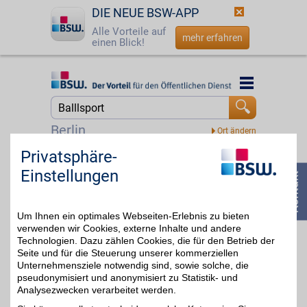
DIE NEUE BSW-APP
Alle Vorteile auf
mehr erfahren
einen Blick!
Startseite
Startseite
Jetzt BSW-Mitglied werden
Suche
Berlin
Login
Privatsphäre-
SPORT Bittl
Einstellungen
Ein wachsendes
☎
0800 - 279 25 82
Familienunternehmen mit
3%
Dynamik und Liebe zum
Sport. Das umfangreiche
Um Ihnen ein optimales Webseiten-Erlebnis zu bieten
Freizeitangebot bietet für
viele Sportarten das
verwenden wir Cookies, externe Inhalte und andere
passende Equipment.
Technologien. Dazu zählen Cookies, die für den Betrieb der
Lassen Sie sich bestens
Seite und für die Steuerung unserer kommerziellen
beraten und sparen Sie
Unternehmensziele notwendig sind, sowie solche, die
mit BSW-Vorteil.
pseudonymisiert und anonymisiert zu Statistik- und
Analysezwecken verarbeitet werden.