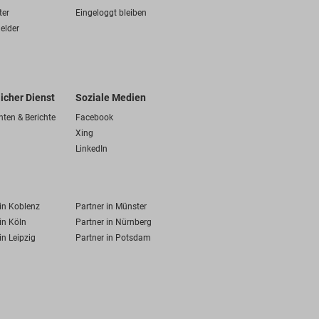
ter
Eingeloggt bleiben
elder
licher Dienst
Soziale Medien
hten & Berichte
Facebook
Xing
LinkedIn
 in Koblenz
Partner in Münster
in Köln
Partner in Nürnberg
in Leipzig
Partner in Potsdam