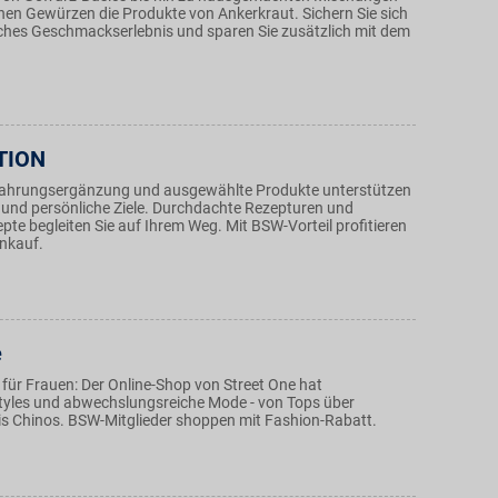
nen Gewürzen die Produkte von Ankerkraut. Sichern Sie sich
iches Geschmackserlebnis und sparen Sie zusätzlich mit dem
TION
ahrungsergänzung und ausgewählte Produkte unterstützen
g und persönliche Ziele. Durchdachte Rezepturen und
te begleiten Sie auf Ihrem Weg. Mit BSW-Vorteil profitieren
inkauf.
e
für Frauen: Der Online-Shop von Street One hat
tyles und abwechslungsreiche Mode - von Tops über
bis Chinos. BSW-Mitglieder shoppen mit Fashion-Rabatt.