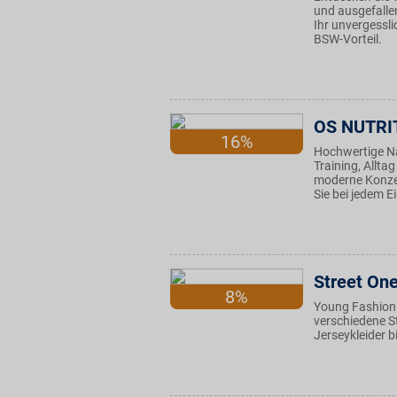
und ausgefalle
Ihr unvergessl
BSW-Vorteil.
OS NUTRI
16%
Hochwertige N
Training, Allta
moderne Konzep
Sie bei jedem E
Street On
8%
Young Fashion 
verschiedene S
Jerseykleider 