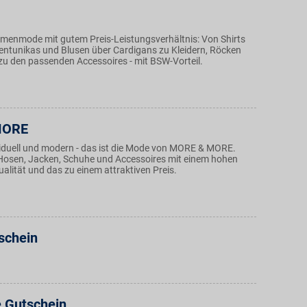
amenmode mit gutem Preis-Leistungsverhältnis: Von Shirts
ntunikas und Blusen über Cardigans zu Kleidern, Röcken
zu den passenden Accessoires - mit BSW-Vorteil.
MORE
ividuell und modern - das ist die Mode von MORE & MORE.
r, Hosen, Jacken, Schuhe und Accessoires mit einem hohen
alität und das zu einem attraktiven Preis.
schein
e Gutschein