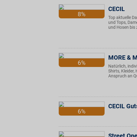
CECIL
8%
Top aktuelle D
und Tops, Dame
und Hosen bis 
MORE & 
6%
Natürlich, ind
Shirts, Kleide
Anspruch an Qu
CECIL Gut
6%
Street On