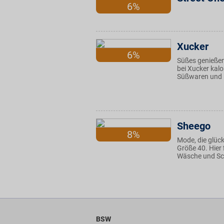
6%
Xucker
6%
Süßes genießen
bei Xucker kalo
Süßwaren und P
Sheego
8%
Mode, die glüc
Größe 40. Hier 
Wäsche und Sch
BSW