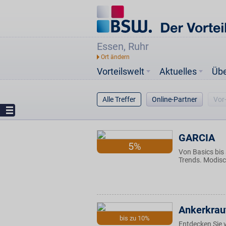
Essen, Ruhr
Vorteilswelt
Aktuelles
Üb
Alle Treffer
Online-Partner
Vor
GARCIA
5%
Von Basics bis
Trends. Modisc
Ankerkrau
bis zu 10%
Entdecken Sie