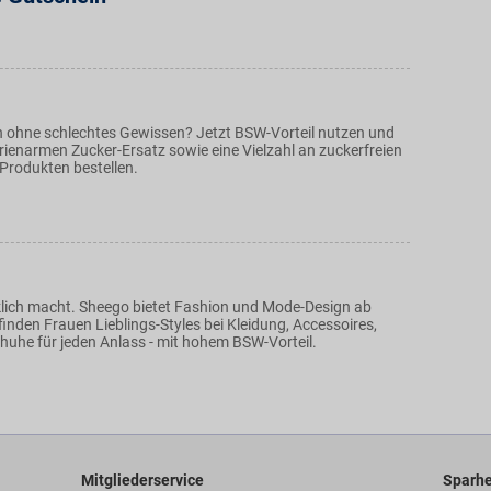
 ohne schlechtes Gewissen? Jetzt BSW-Vorteil nutzen und
rienarmen Zucker-Ersatz sowie eine Vielzahl an zuckerfreien
rodukten bestellen.
klich macht. Sheego bietet Fashion und Mode-Design ab
finden Frauen Lieblings-Styles bei Kleidung, Accessoires,
uhe für jeden Anlass - mit hohem BSW-Vorteil.
Mitgliederservice
Sparhe