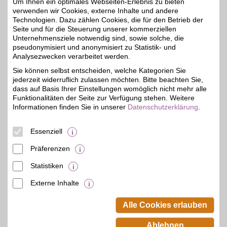
Um Ihnen ein optimales Webseiten-Erlebnis zu bieten
verwenden wir Cookies, externe Inhalte und andere
Technologien. Dazu zählen Cookies, die für den Betrieb der
ARLT
Seite und für die Steuerung unserer kommerziellen
Unternehmensziele notwendig sind, sowie solche, die
Hochwertige
pseudonymisiert und anonymisiert zu Statistik- und
Elektrogeräte sowie
0,75%
Softwares und Zubehör
Analysezwecken verarbeitet werden.
für jeden Zweck bei
Sie können selbst entscheiden, welche Kategorien Sie
unserem Partner
jederzeit widerruflich zulassen möchten. Bitte beachten Sie,
bestellen. Qualität,
Zuverlässigkeit und
dass auf Basis Ihrer Einstellungen womöglich nicht mehr alle
kundenorientierter
Funktionalitäten der Seite zur Verfügung stehen. Weitere
Service stehen hier an
Informationen finden Sie in unserer
Datenschutzerklärung
.
erster Stelle! Mit BSW-
Vorteil sparen.
Essenziell
Zum Partnerprofil
Präferenzen
Statistiken
mehr anzeigen
Externe Inhalte
© BSW Verbraucher-Service
Beamten-Selbsthilfewerk GmbH.
Alle Cookies erlauben
Alle Rechte vorbehalten.
Ablehnen