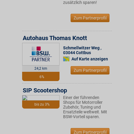
zusätzlich sparen!
Zum Partnerprofil
Autohaus Thomas Knott
Schmellwitzer Weg
,
03044
Cottbus
Auf Karte anzeigen
24,2 km
Zum Partnerprofil
6%
SIP Scootershop
Einer der führenden
Shops für Motorroller
bis zu 3%
Zubehör, Tuning und
Ersatzteile weltweit. Mit
BSW-Vorteil sparen.
Zum Partnerprofil