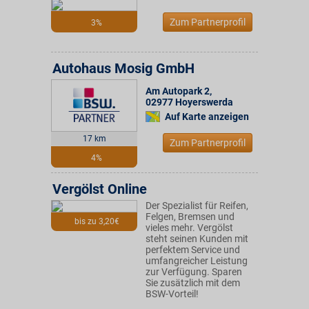
Zum Partnerprofil
3%
Autohaus Mosig GmbH
Am Autopark 2
,
02977
Hoyerswerda
Auf Karte anzeigen
17 km
Zum Partnerprofil
4%
Vergölst Online
Der Spezialist für Reifen,
Felgen, Bremsen und
bis zu 3,20€
vieles mehr. Vergölst
steht seinen Kunden mit
perfektem Service und
umfangreicher Leistung
zur Verfügung. Sparen
Sie zusätzlich mit dem
BSW-Vorteil!