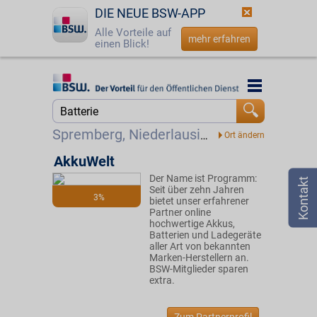
DIE NEUE BSW-APP
Alle Vorteile auf
mehr erfahren
einen Blick!
Startseite
Startseite
Jetzt BSW-Mitglied werden
Suche
Spremberg, Niederlausitz
Login
AkkuWelt
Der Name ist Programm:
☎
0800 - 279 25 82
Seit über zehn Jahren
3%
bietet unser erfahrener
Partner online
hochwertige Akkus,
Batterien und Ladegeräte
aller Art von bekannten
Marken-Herstellern an.
BSW-Mitglieder sparen
extra.