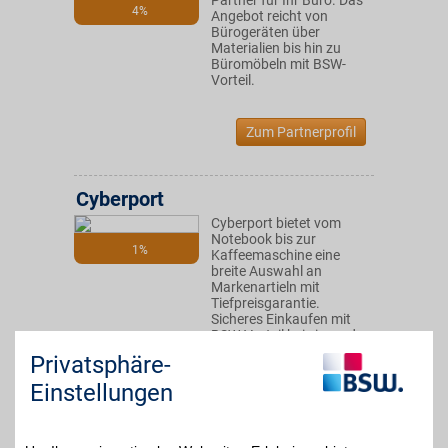
Partner für Ihr Büro. Das
4%
Angebot reicht von
Bürogeräten über
Materialien bis hin zu
Büromöbeln mit BSW-
Vorteil.
Zum Partnerprofil
Cyberport
Cyberport bietet vom
Notebook bis zur
1%
Kaffeemaschine eine
breite Auswahl an
Markenartieln mit
Tiefpreisgarantie.
Sicheres Einkaufen mit
BSW-Vorteil bei einem der
erfolgreichsten
Privatsphäre-
Elektronikhändler - TÜV
zertifiziert!
Einstellungen
Zum Partnerprofil