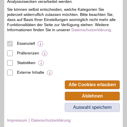
Umweltbewusste Pflege:
Analysezwecken verarbeitet werden.
Mit den hochwirksamen
5%
Sie können selbst entscheiden, welche Kategorien Sie
Produkten auf
jederzeit widerruflich zulassen möchten. Bitte beachten Sie,
Pflanzenbasis unseres
Partners Nachhaltigkeit
dass auf Basis Ihrer Einstellungen womöglich nicht mehr alle
beweisen und dem Körper
Funktionalitäten der Seite zur Verfügung stehen. Weitere
etwas Gutes tun. BSW-
Informationen finden Sie in unserer
Datenschutzerklärung
.
Mitglieder sparen bei der
Bestellung zusätzlich.
Essenziell
Zum Partnerprofil
Präferenzen
Statistiken
mehr anzeigen
Externe Inhalte
© BSW Verbraucher-Service
Beamten-Selbsthilfewerk GmbH.
Alle Cookies erlauben
Alle Rechte vorbehalten.
Ablehnen
Auswahl speichern
Impressum
Datenschutzerklärung