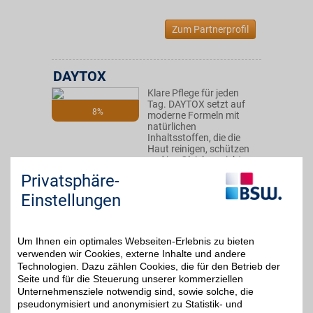
Zum Partnerprofil
DAYTOX
Klare Pflege für jeden
Tag. DAYTOX setzt auf
8%
moderne Formeln mit
natürlichen
Inhaltsstoffen, die die
Haut reinigen, schützen
und ins Gleichgewicht
bringen. Für ein frisches
Privatsphäre-
Hautgefühl und eine
einfache Routine. Mit
Einstellungen
BSW-Vorteil lohnt sich
jeder Einkauf.
Um Ihnen ein optimales Webseiten-Erlebnis zu bieten
Zum Partnerprofil
verwenden wir Cookies, externe Inhalte und andere
Technologien. Dazu zählen Cookies, die für den Betrieb der
Seite und für die Steuerung unserer kommerziellen
Unternehmensziele notwendig sind, sowie solche, die
Aveda
pseudonymisiert und anonymisiert zu Statistik- und