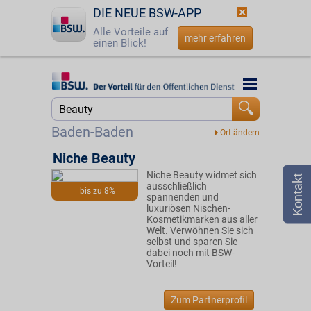
DIE NEUE BSW-APP
Alle Vorteile auf
mehr erfahren
einen Blick!
Startseite
Startseite
Jetzt BSW-Mitglied werden
Suche
Baden-Baden
Login
Niche Beauty
Niche Beauty widmet sich
☎
0800 - 279 25 82
ausschließlich
bis zu 8%
spannenden und
luxuriösen Nischen-
Kosmetikmarken aus aller
Welt. Verwöhnen Sie sich
selbst und sparen Sie
dabei noch mit BSW-
Vorteil!
Zum Partnerprofil