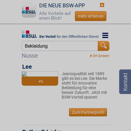
DIE NEUE BSW-APP
Alle Vorteile auf
mehr erfahren
einen Blick!
Startseite
Startseite
Jetzt BSW-Mitglied werden
Suche
Nusse
Login
Lee
Jeansqualität seit 1889
☎
0800 - 279 25 82
gibt es bei Lee. Die Marke
4%
steht für innovative
Bekleidung für eine
besser Zukunft. Jetzt mit
BSW-Vorteil sparen!
Zum Partnerprofil