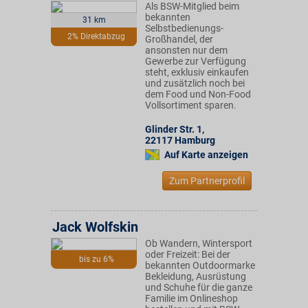
Als BSW-Mitglied beim
bekannten
31 km
Selbstbedienungs-
2% Direktabzug
Großhandel, der
ansonsten nur dem
Gewerbe zur Verfügung
steht, exklusiv einkaufen
und zusätzlich noch bei
dem Food und Non-Food
Vollsortiment sparen.
Glinder Str. 1
,
22117
Hamburg
Auf Karte anzeigen
Zum Partnerprofil
Jack Wolfskin
Ob Wandern, Wintersport
oder Freizeit: Bei der
bis zu 6%
bekannten Outdoormarke
Bekleidung, Ausrüstung
und Schuhe für die ganze
Familie im Onlineshop