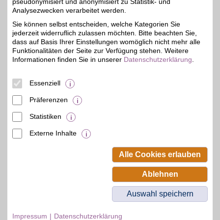
pseudonymisiert und anonymisiert zu Statistik- und
Mode für Damen und
Analysezwecken verarbeitet werden.
Herren mit
5%
Sie können selbst entscheiden, welche Kategorien Sie
unverwechselbaren Stil
jederzeit widerruflich zulassen möchten. Bitte beachten Sie,
und hochwertiger
Verarbeitung aus den
dass auf Basis Ihrer Einstellungen womöglich nicht mehr alle
feinsten Textilien finden
Funktionalitäten der Seite zur Verfügung stehen. Weitere
Sie bei Herrlicher. Mit
Informationen finden Sie in unserer
Datenschutzerklärung
.
BSW-Vorteil elegant
unterwegs!
Essenziell
Zum Partnerprofil
Präferenzen
Statistiken
mehr anzeigen
Externe Inhalte
© BSW Verbraucher-Service
Beamten-Selbsthilfewerk GmbH.
Alle Cookies erlauben
Alle Rechte vorbehalten.
Ablehnen
Auswahl speichern
Impressum
Datenschutzerklärung