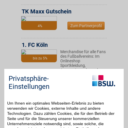
TK Maxx Gutschein
Zum Partnerprofil
4%
1. FC Köln
Merchandise für alle Fans
des Fußballvereins: Im
bis zu 5%
Onlineshop
Sportkleidung,
Accessoires oder andere
Fan-Artikel der
Privatsphäre-
Mannschaft bestellen -
für Männer, Frauen und
Einstellungen
Kinder. BSW-Mitglieder
profitieren zusätzlich!
Um Ihnen ein optimales Webseiten-Erlebnis zu bieten
Zum Partnerprofil
verwenden wir Cookies, externe Inhalte und andere
Technologien. Dazu zählen Cookies, die für den Betrieb der
Seite und für die Steuerung unserer kommerziellen
Unternehmensziele notwendig sind, sowie solche, die
Herrlicher