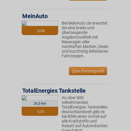
MeinAuto
Bei MeinAuto.de erwartet
Sie eine breite und
320€
überzeugende
Angebotsvielfalt mit
Neuwagen aller
namhaften Marken, Deals
und kurzfristig lieferbaren
Fahrzeugen.
Zum Partnerprofil
TotalEnergies Tankstelle
An über 800
teilnehmenden
26,3 km
TotalEnergies Tankstellen
deutschlandweit gibt es
0,5%
bei BSW einen Vorteil auf
alle Kraftstoffe und
Rabatt auf Autowäschen.
Gute Fahrt!