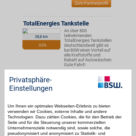
Zum Partnerprofil
TotalEnergies Tankstelle
An über 800
teilnehmenden
38,8 km
TotalEnergies Tankstellen
deutschlandweit gibt es
0,5%
bei BSW einen Vorteil auf
alle Kraftstoffe und
Rabatt auf Autowäschen.
Gute Fahrt!
Mainzer Str. 140
,
Privatsphäre-
67657
Kaiserslautern
Einstellungen
Auf Karte anzeigen
Zum Partnerprofil
Um Ihnen ein optimales Webseiten-Erlebnis zu bieten
verwenden wir Cookies, externe Inhalte und andere
Technologien. Dazu zählen Cookies, die für den Betrieb der
TotalEnergies Tankstelle
Seite und für die Steuerung unserer kommerziellen
An über 800
Unternehmensziele notwendig sind, sowie solche, die
teilnehmenden
42,3 km
pseudonymisiert und anonymisiert zu Statistik- und
TotalEnergies Tankstellen