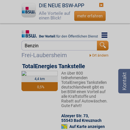
DIE NEUE BSW-APP
Alle Vorteile auf
mehr erfahren
einen Blick!
Startseite
Startseite
Jetzt BSW-Mitglied werden
Suche
Frei-Laubersheim
Login
TotalEnergies Tankstelle
An über 800
☎
0800 - 279 25 82
teilnehmenden
4,4 km
TotalEnergies Tankstellen
deutschlandweit gibt es
0,5%
bei BSW einen Vorteil auf
alle Kraftstoffe und
Rabatt auf Autowäschen.
Gute Fahrt!
Alzeyer Str. 73
,
55543
Bad Kreuznach
Auf Karte anzeigen