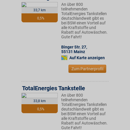
An über 800
teilnehmenden
33,7 km
TotalEnergies Tankstellen
deutschlandweit gibt es
0,5%
bei BSW einen Vorteil auf
alle Kraftstoffe und
Rabatt auf Autowäschen.
Gute Fahrt!
Binger Str. 27
,
55131
Mainz
Auf Karte anzeigen
Zum Partnerprofil
TotalEnergies Tankstelle
An über 800
teilnehmenden
33,8 km
TotalEnergies Tankstellen
deutschlandweit gibt es
0,5%
bei BSW einen Vorteil auf
alle Kraftstoffe und
Rabatt auf Autowäschen.
Gute Fahrt!