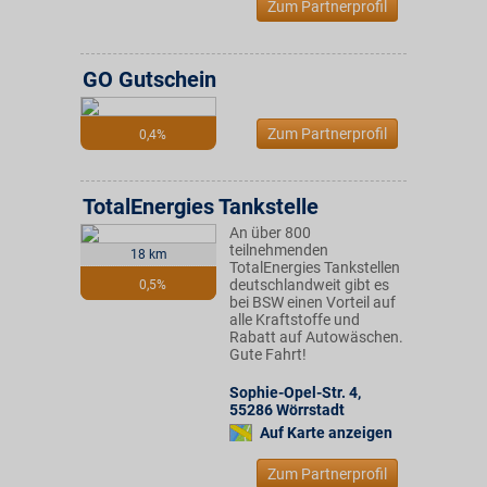
Zum Partnerprofil
GO Gutschein
Zum Partnerprofil
0,4%
TotalEnergies Tankstelle
An über 800
teilnehmenden
18 km
TotalEnergies Tankstellen
deutschlandweit gibt es
0,5%
bei BSW einen Vorteil auf
alle Kraftstoffe und
Rabatt auf Autowäschen.
Gute Fahrt!
Sophie-Opel-Str. 4
,
55286
Wörrstadt
Auf Karte anzeigen
Zum Partnerprofil