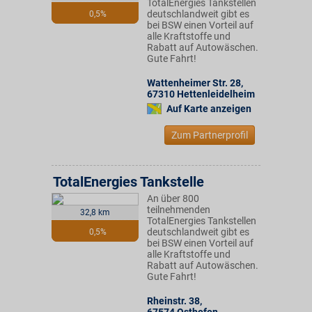
TotalEnergies Tankstellen
deutschlandweit gibt es
0,5%
bei BSW einen Vorteil auf
alle Kraftstoffe und
Rabatt auf Autowäschen.
Gute Fahrt!
Wattenheimer Str. 28
,
67310
Hettenleidelheim
Auf Karte anzeigen
Zum Partnerprofil
TotalEnergies Tankstelle
An über 800
teilnehmenden
32,8 km
TotalEnergies Tankstellen
deutschlandweit gibt es
0,5%
bei BSW einen Vorteil auf
alle Kraftstoffe und
Rabatt auf Autowäschen.
Gute Fahrt!
Rheinstr. 38
,