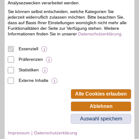
Analysezwecken verarbeitet werden.
deutschlandweit gibt es
0,5%
bei BSW einen Vorteil auf
Sie können selbst entscheiden, welche Kategorien Sie
alle Kraftstoffe und
jederzeit widerruflich zulassen möchten. Bitte beachten Sie,
Rabatt auf Autowäschen.
dass auf Basis Ihrer Einstellungen womöglich nicht mehr alle
Gute Fahrt!
Funktionalitäten der Seite zur Verfügung stehen. Weitere
Informationen finden Sie in unserer
Datenschutzerklärung
.
Darmstädter Str. 143
,
68647
Biblis
Auf Karte anzeigen
Essenziell
Zum Partnerprofil
Präferenzen
Statistiken
mehr anzeigen
Externe Inhalte
© BSW Verbraucher-Service
Beamten-Selbsthilfewerk GmbH.
Alle Cookies erlauben
Alle Rechte vorbehalten.
Ablehnen
Auswahl speichern
Impressum
Datenschutzerklärung