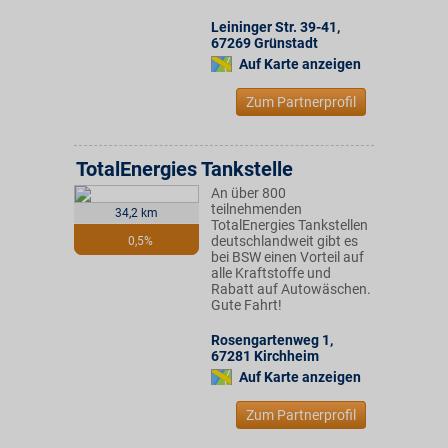
Leininger Str. 39-41
,
67269
Grünstadt
Auf Karte anzeigen
Zum Partnerprofil
TotalEnergies Tankstelle
An über 800
teilnehmenden
34,2 km
TotalEnergies Tankstellen
deutschlandweit gibt es
0,5%
bei BSW einen Vorteil auf
alle Kraftstoffe und
Rabatt auf Autowäschen.
Gute Fahrt!
Rosengartenweg 1
,
67281
Kirchheim
Auf Karte anzeigen
Zum Partnerprofil