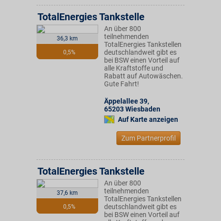
TotalEnergies Tankstelle
An über 800
teilnehmenden
36,3 km
TotalEnergies Tankstellen
deutschlandweit gibt es
0,5%
bei BSW einen Vorteil auf
alle Kraftstoffe und
Rabatt auf Autowäschen.
Gute Fahrt!
Äppelallee 39
,
65203
Wiesbaden
Auf Karte anzeigen
Zum Partnerprofil
TotalEnergies Tankstelle
An über 800
teilnehmenden
37,6 km
TotalEnergies Tankstellen
deutschlandweit gibt es
0,5%
bei BSW einen Vorteil auf