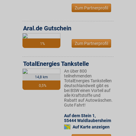
Zum Partnerprofil
Aral.de Gutschein
Zum Partnerprofil
1%
TotalEnergies Tankstelle
An über 800
teilnehmenden
14,8 km
TotalEnergies Tankstellen
deutschlandweit gibt es
0,5%
bei BSW einen Vorteil auf
alle Kraftstoffe und
Rabatt auf Autowäschen.
Gute Fahrt!
Auf dem Stein 1
,
55444
Waldlaubersheim
Auf Karte anzeigen