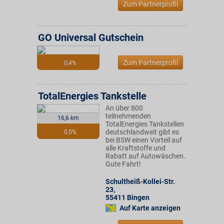
Zum Partnerprofil
GO Universal Gutschein
Zum Partnerprofil
0,4%
TotalEnergies Tankstelle
An über 800
teilnehmenden
16,6 km
TotalEnergies Tankstellen
deutschlandweit gibt es
0,5%
bei BSW einen Vorteil auf
alle Kraftstoffe und
Rabatt auf Autowäschen.
Gute Fahrt!
Schultheiß-Kollei-Str.
23
,
55411
Bingen
Auf Karte anzeigen