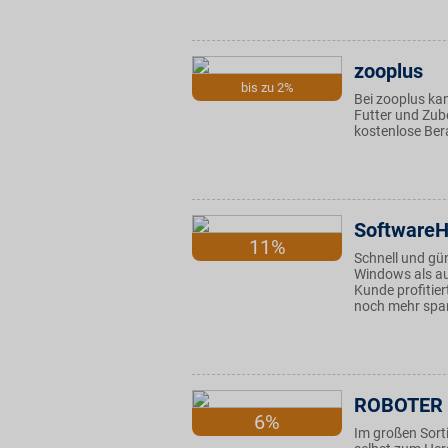
zooplus
bis zu 2%
Bei zooplus ka
Futter und Zub
kostenlose Ber
Software
11%
Schnell und gü
Windows als au
Kunde profitie
noch mehr spa
ROBOTER 
6%
Im großen Sorti