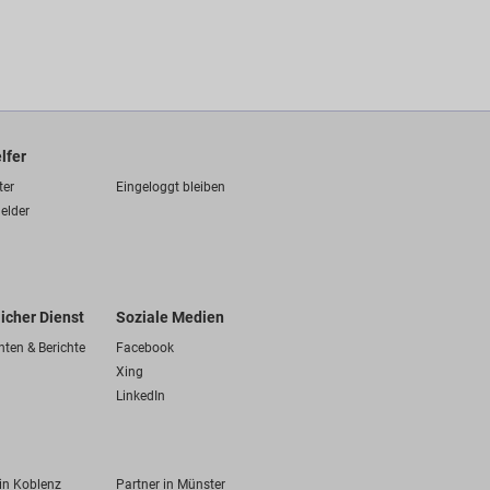
lfer
ter
Eingeloggt bleiben
elder
licher Dienst
Soziale Medien
hten & Berichte
Facebook
Xing
LinkedIn
 in Koblenz
Partner in Münster