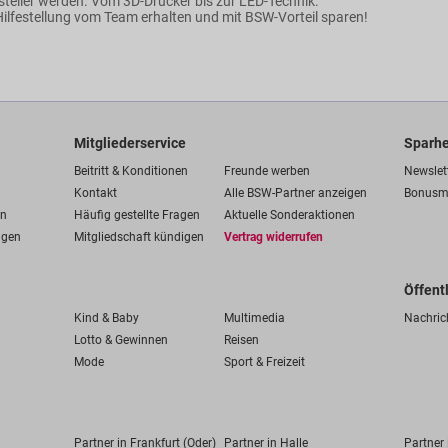
steller werden. Vom 3D-Drucker bis zur LED-Technik.
ilfestellung vom Team erhalten und mit BSW-Vorteil sparen!
Mitgliederservice
Sparhe
Beitritt & Konditionen
Freunde werben
Newslet
Kontakt
Alle BSW-Partner anzeigen
Bonusm
en
Häufig gestellte Fragen
Aktuelle Sonderaktionen
ngen
Mitgliedschaft kündigen
Vertrag widerrufen
Öffent
Kind & Baby
Multimedia
Nachric
Lotto & Gewinnen
Reisen
Mode
Sport & Freizeit
Partner in Frankfurt (Oder)
Partner in Halle
Partner