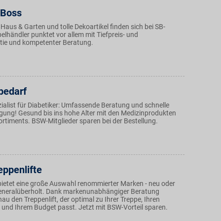
 Boss
 Haus & Garten und tolle Dekoartikel finden sich bei SB-
lhändler punktet vor allem mit Tiefpreis- und
tie und kompetenter Beratung.
bedarf
ialist für Diabetiker: Umfassende Beratung und schnelle
ng! Gesund bis ins hohe Alter mit den Medizinprodukten
ortiments. BSW-Mitglieder sparen bei der Bestellung.
eppenlifte
bietet eine große Auswahl renommierter Marken - neu oder
generalüberholt. Dank markenunabhängiger Beratung
nau den Treppenlift, der optimal zu Ihrer Treppe, Ihren
und Ihrem Budget passt. Jetzt mit BSW-Vorteil sparen.