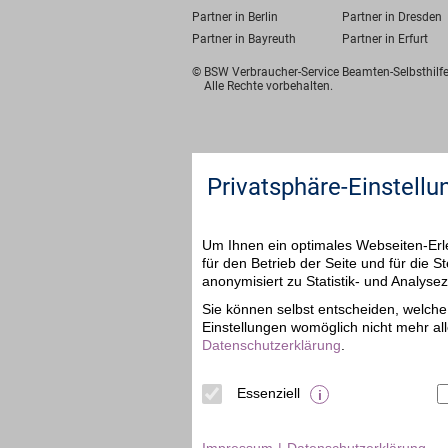
Partner in Berlin
Partner in Dresden
Partner in Bayreuth
Partner in Erfurt
© BSW Verbraucher-Service
Beamten-Selbsthil
Alle Rechte vorbehalten.
Privatsphäre-Einstellu
Um Ihnen ein optimales Webseiten-Erle
für den Betrieb der Seite und für die
anonymisiert zu Statistik- und Analys
Sie können selbst entscheiden, welche 
Einstellungen womöglich nicht mehr all
Datenschutzerklärung
.
Essenziell