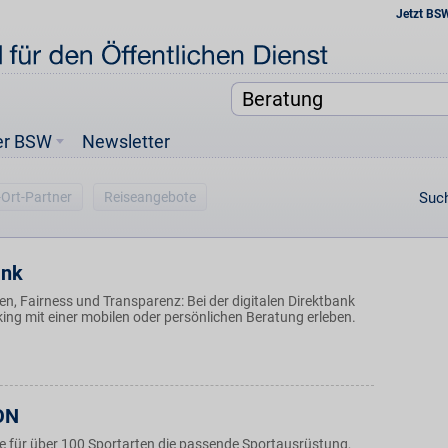
Jetzt BS
er BSW
Newsletter
-Ort-Partner
Reiseangebote
Such
ank
n, Fairness und Transparenz: Bei der digitalen Direktbank
ng mit einer mobilen oder persönlichen Beratung erleben.
ON
Sie für über 100 Sportarten die passende Sportausrüstung,