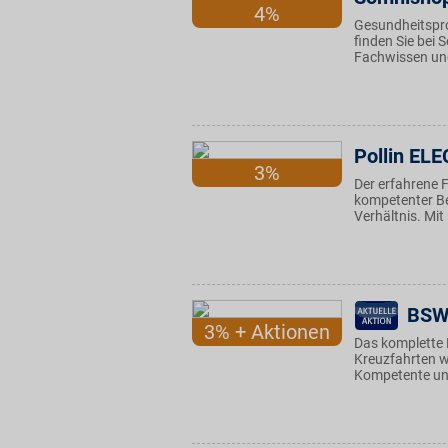
4%
Gesundheitspr
finden Sie bei
Fachwissen und
Pollin EL
3%
Der erfahrene F
kompetenter Be
Verhältnis. Mit
BSW
3% + Aktionen
Das komplette 
Kreuzfahrten wi
Kompetente und