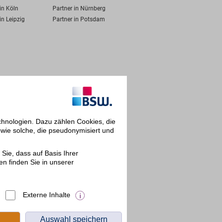
in Köln
Partner in Nürnberg
in Leipzig
Partner in Potsdam
chnologien. Dazu zählen Cookies, die
owie solche, die pseudonymisiert und
Sie, dass auf Basis Ihrer
en finden Sie in unserer
Externe Inhalte
Auswahl speichern