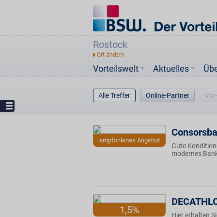
Rostock
Vorteilswelt
Aktuelles
Üb
Alle Treffer
Online-Partner
Vor
Consorsb
empfohlenes Angebot
Gute Konditione
modernes Banki
DECATHL
1,5%
Hier erhalten 