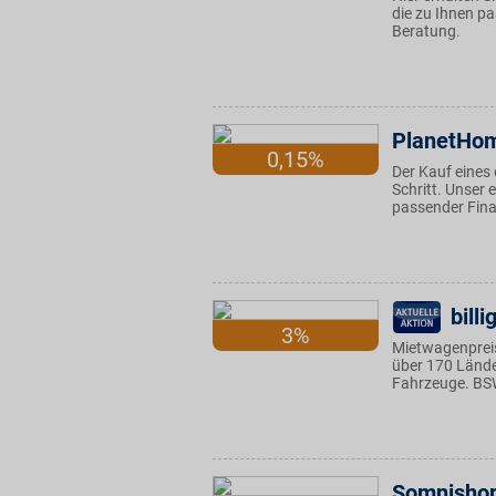
die zu Ihnen pa
Beratung.
PlanetHom
0,15%
Der Kauf eines
Schritt. Unser 
passender Fina
bill
3%
Mietwagenpreis
über 170 Lände
Fahrzeuge. BSW
Somnisho