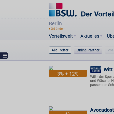
Berlin
Vorteilswelt
Aktuelles
Üb
Alle Treffer
Online-Partner
Vor
Witt
3% + 12%
Witt - der Spez
und Wäsche. Hi
passenden Sch
Avocadost