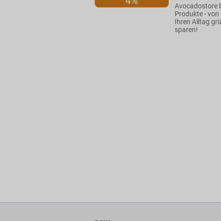
4%
Avocadostore b
Produkte - von 
Ihren Alltag g
sparen!