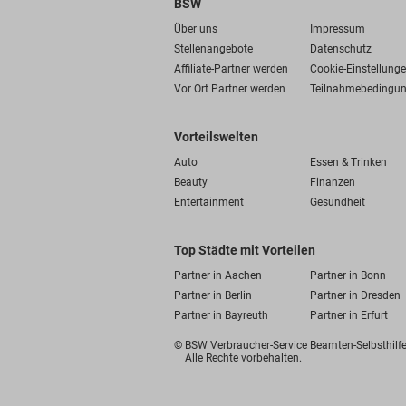
BSW
Über uns
Impressum
Stellenangebote
Datenschutz
Affiliate-Partner werden
Cookie-Einstellung
Vor Ort Partner werden
Teilnahmebedingu
Vorteilswelten
Auto
Essen & Trinken
Beauty
Finanzen
Entertainment
Gesundheit
Top Städte mit Vorteilen
Partner in Aachen
Partner in Bonn
Partner in Berlin
Partner in Dresden
Partner in Bayreuth
Partner in Erfurt
© BSW Verbraucher-Service
Beamten-Selbsthil
Alle Rechte vorbehalten.