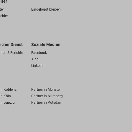
lfer
ter
Eingeloggt bleiben
elder
licher Dienst
Soziale Medien
hten & Berichte
Facebook
Xing
LinkedIn
 in Koblenz
Partner in Münster
in Köln
Partner in Nürnberg
in Leipzig
Partner in Potsdam