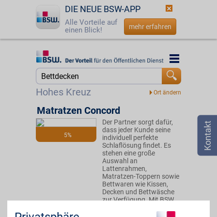
DIE NEUE BSW-APP
Alle Vorteile auf
mehr erfahren
einen Blick!
Startseite
Startseite
Jetzt BSW-Mitglied werden
Suche
Hohes Kreuz
Login
Matratzen Concord
Der Partner sorgt dafür,
☎
0800 - 279 25 82
dass jeder Kunde seine
5%
individuell perfekte
Schlaflösung findet. Es
stehen eine große
Auswahl an
Lattenrahmen,
Matratzen-Toppern sowie
Bettwaren wie Kissen,
Decken und Bettwäsche
zur Verfügung. Mit BSW
vorteilhaft sparen!