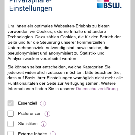
Privatsphäre-
Einstellungen
Zum Partnerprofil
Um Ihnen ein optimales Webseiten-Erlebnis zu bieten
OTTO Gutschein
verwenden wir Cookies, externe Inhalte und andere
Technologien. Dazu zählen Cookies, die für den Betrieb der
Seite und für die Steuerung unserer kommerziellen
Zum Partnerprofil
3%
Unternehmensziele notwendig sind, sowie solche, die
pseudonymisiert und anonymisiert zu Statistik- und
Analysezwecken verarbeitet werden.
OTTO
Sie können selbst entscheiden, welche Kategorien Sie
jederzeit widerruflich zulassen möchten. Bitte beachten Sie,
Ob bewährte Klassiker
oder brandneue Trends:
dass auf Basis Ihrer Einstellungen womöglich nicht mehr alle
bis zu 15€
Als Deutschlands größter
Funktionalitäten der Seite zur Verfügung stehen. Weitere
Onlinehändler für Fashion
Informationen finden Sie in unserer
Datenschutzerklärung
.
und Lifestyle bietet OTTO
eine riesige Auswahl an
Mode, Möbeln,
Essenziell
Multimedia & mehr!
Präferenzen
Zum Partnerprofil
Statistiken
Externe Inhalte