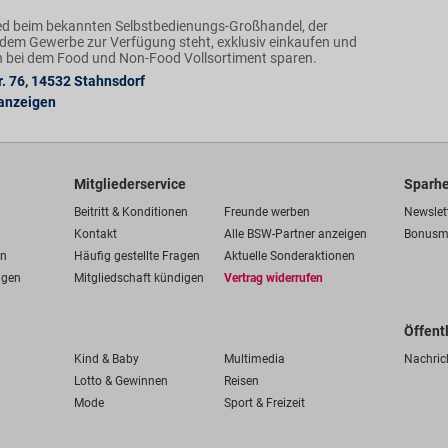
ed beim bekannten Selbstbedienungs-Großhandel, der
dem Gewerbe zur Verfügung steht, exklusiv einkaufen und
h bei dem Food und Non-Food Vollsortiment sparen.
. 76
,
14532
Stahnsdorf
 anzeigen
Mitgliederservice
Sparhe
Beitritt & Konditionen
Freunde werben
Newslet
Kontakt
Alle BSW-Partner anzeigen
Bonusm
en
Häufig gestellte Fragen
Aktuelle Sonderaktionen
ngen
Mitgliedschaft kündigen
Vertrag widerrufen
Öffent
Kind & Baby
Multimedia
Nachric
Lotto & Gewinnen
Reisen
Mode
Sport & Freizeit