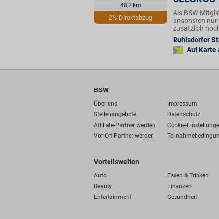
48,2 km
Als BSW-Mitgli
2% Direktabzug
ansonsten nur 
zusätzlich noc
Ruhlsdorfer Str
Auf Karte
BSW
Über uns
Impressum
Stellenangebote
Datenschutz
Affiliate-Partner werden
Cookie-Einstellung
Vor Ort Partner werden
Teilnahmebedingu
Vorteilswelten
Auto
Essen & Trinken
Beauty
Finanzen
Entertainment
Gesundheit