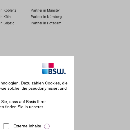
 in Koblenz
Partner in Münster
in Köln
Partner in Nürnberg
in Leipzig
Partner in Potsdam
chnologien. Dazu zählen Cookies, die
owie solche, die pseudonymisiert und
Sie, dass auf Basis Ihrer
en finden Sie in unserer
Externe Inhalte