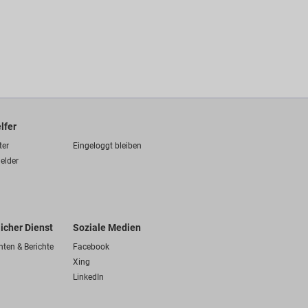
lfer
ter
Eingeloggt bleiben
elder
licher Dienst
Soziale Medien
hten & Berichte
Facebook
Xing
LinkedIn