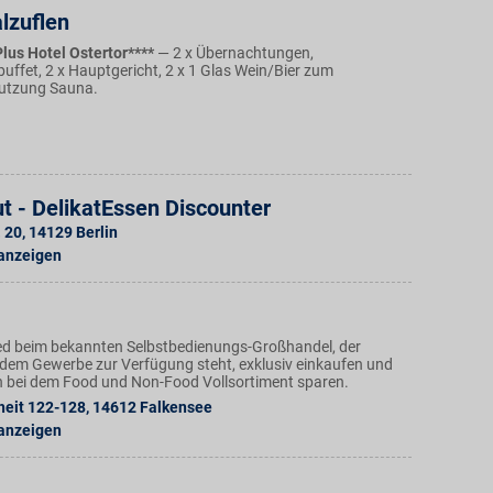
lzuflen
lus Hotel Ostertor****
— 2 x Übernachtungen,
uffet, 2 x Hauptgericht, 2 x 1 Glas Wein/Bier zum
utzung Sauna.
t - DelikatEssen Discounter
. 20
,
14129
Berlin
 anzeigen
ed beim bekannten Selbstbedienungs-Großhandel, der
dem Gewerbe zur Verfügung steht, exklusiv einkaufen und
h bei dem Food und Non-Food Vollsortiment sparen.
heit 122-128
,
14612
Falkensee
 anzeigen