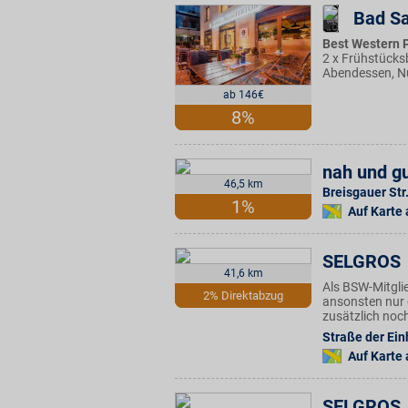
Bad Sa
Best Western P
2 x Frühstücksb
Abendessen, N
ab 146€
8%
nah und gu
46,5 km
Breisgauer Str
1%
Auf Karte
SELGROS
41,6 km
Als BSW-Mitgli
2% Direktabzug
ansonsten nur 
zusätzlich noc
Straße der Ein
Auf Karte
SELGROS