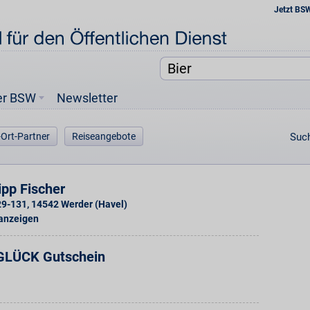
Jetzt BS
er BSW
Newsletter
-Ort-Partner
Reiseangebote
Such
pp Fischer
129-131
,
14542
Werder (Havel)
 anzeigen
GLÜCK Gutschein