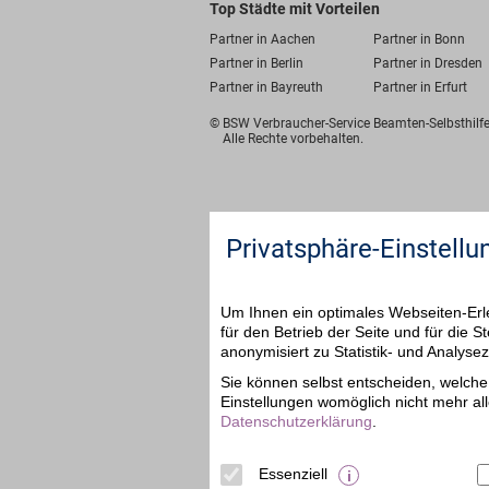
Top Städte mit Vorteilen
Partner in Aachen
Partner in Bonn
Partner in Berlin
Partner in Dresden
Partner in Bayreuth
Partner in Erfurt
© BSW Verbraucher-Service
Beamten-Selbsthil
Alle Rechte vorbehalten.
Privatsphäre-Einstellu
Um Ihnen ein optimales Webseiten-Erle
für den Betrieb der Seite und für die
anonymisiert zu Statistik- und Analys
Sie können selbst entscheiden, welche 
Einstellungen womöglich nicht mehr all
Datenschutzerklärung
.
Essenziell