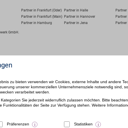
Partner in Frankfurt (Oder)
Partner in Halle
Partner
Partner in Frankfurt (Main)
Partner in Hannover
Partner 
Partner in Hamburg
Partner in Jena
Partner 
fewerk GmbH.
ngen
bnis zu bieten verwenden wir Cookies, externe Inhalte und andere Te
 Steuerung unserer kommerziellen Unternehmensziele notwendig sind, s
ezwecken verarbeitet werden.
Kategorien Sie jederzeit widerruflich zulassen möchten. Bitte beachten 
e Funktionalitäten der Seite zur Verfügung stehen. Weitere Information
Präferenzen
Statistiken