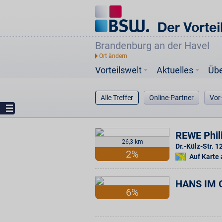
Brandenburg an der Havel
Vorteilswelt
Aktuelles
Üb
Alle Treffer
Online-Partner
Vor
REWE Phili
26,3 km
Dr.-Külz-Str. 
2%
Auf Karte
HANS IM 
6%