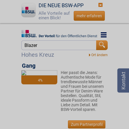
DIE NEUE BSW-APP
Alle Vorteile auf
mehr erfahren
einen Blick!
Startseite
Startseite
Jetzt BSW-Mitglied werden
Suche
Hohes Kreuz
Login
Gang
Hier passt die Jeans:
☎
0800 - 279 25 82
Authentische Mode für
4%
trendbewusste Männer
und Frauen bei unserem
Partner für Denim-Ware
bestellen. Qualität, Stil,
ideale Passform und
Liebe zum Detail. Mit
BSW-Vorteil sparen.
Zum Partnerprofil