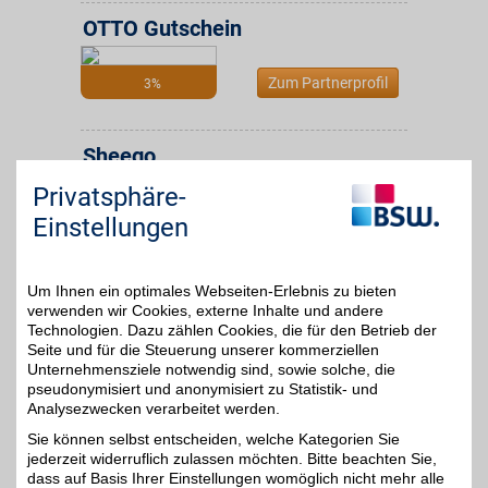
OTTO Gutschein
Zum Partnerprofil
3%
Sheego
Mode, die glücklich
Privatsphäre-
macht. Sheego bietet
8%
Fashion und Mode-
Einstellungen
Design ab Größe 40. Hier
finden Frauen Lieblings-
Styles bei Kleidung,
Accessoires, Wäsche und
Um Ihnen ein optimales Webseiten-Erlebnis zu bieten
Schuhe für jeden Anlass -
verwenden wir Cookies, externe Inhalte und andere
mit hohem BSW-Vorteil.
Technologien. Dazu zählen Cookies, die für den Betrieb der
Seite und für die Steuerung unserer kommerziellen
Unternehmensziele notwendig sind, sowie solche, die
Zum Partnerprofil
pseudonymisiert und anonymisiert zu Statistik- und
Analysezwecken verarbeitet werden.
Sie können selbst entscheiden, welche Kategorien Sie
BAUR Versand
jederzeit widerruflich zulassen möchten. Bitte beachten Sie,
Mode, Schuhe und Möbel
dass auf Basis Ihrer Einstellungen womöglich nicht mehr alle