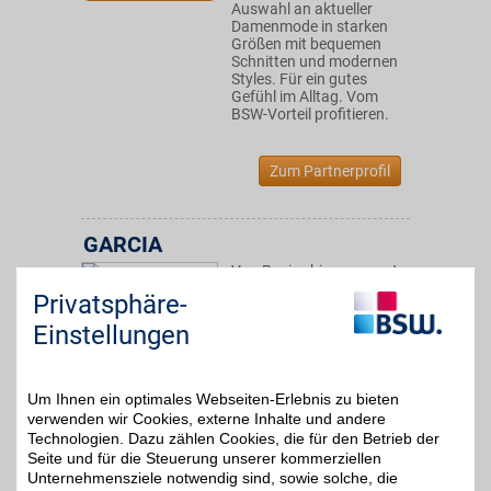
Auswahl an aktueller
Damenmode in starken
Größen mit bequemen
Schnitten und modernen
Styles. Für ein gutes
Gefühl im Alltag. Vom
BSW-Vorteil profitieren.
Zum Partnerprofil
GARCIA
Von Basics bis angesagte
Designermode. Bei Garcia
Privatsphäre-
5%
finden Sie aktuelle Trends.
Modisch durch die Saison
Einstellungen
und zusätzlich mit BSW-
Vorteil sparen.
Um Ihnen ein optimales Webseiten-Erlebnis zu bieten
Zum Partnerprofil
verwenden wir Cookies, externe Inhalte und andere
Technologien. Dazu zählen Cookies, die für den Betrieb der
Seite und für die Steuerung unserer kommerziellen
Unternehmensziele notwendig sind, sowie solche, die
Suitable