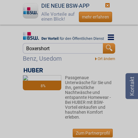
DIE NEUE BSW-APP
Alle Vorteile auf
mehr erfahren
einen Blick!
Startseite
Startseite
Jetzt BSW-Mitglied werden
Suche
Benz, Usedom
Login
HUBER
Passgenaue
☎
0800 - 279 25 82
Unterwäsche für Sie und
8%
Ihn, gemütliche
Nachtwäsche und
entspannte Homewear -
Bei HUBER mit BSW-
Vorteil einkaufen und
hautnahen Komfort
erleben.
Zum Partnerprofil