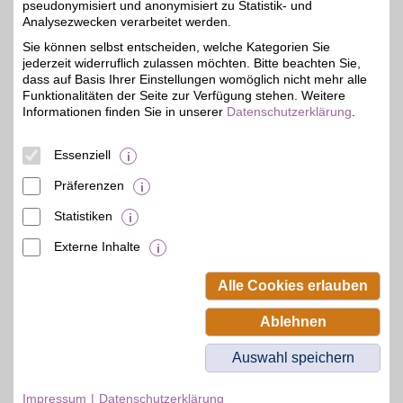
pseudonymisiert und anonymisiert zu Statistik- und
Exklusives
Analysezwecken verarbeitet werden.
Gesamtangebot für
5%
Sie können selbst entscheiden, welche Kategorien Sie
Herrenmode aus eigenem
jederzeit widerruflich zulassen möchten. Bitte beachten Sie,
Label und Premium-
Marken beim Onlineshop
dass auf Basis Ihrer Einstellungen womöglich nicht mehr alle
entdecken: Preiswert,
Funktionalitäten der Seite zur Verfügung stehen. Weitere
vielfältig und modern bei
Informationen finden Sie in unserer
Datenschutzerklärung
.
unserem Partner
einkleiden. BSW-
Mitglieder sparen bei der
Essenziell
Bestellung!
Präferenzen
Zum Partnerprofil
Statistiken
Externe Inhalte
© BSW Verbraucher-Service
Beamten-Selbsthilfewerk GmbH.
Alle Cookies erlauben
Alle Rechte vorbehalten.
Ablehnen
Auswahl speichern
Impressum
Datenschutzerklärung