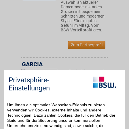
Auswahl an aktueller
Damenmode in starken
Größen mit bequemen
Schnitten und modernen
Styles. Für ein gutes
Gefühl im Alltag. Vom
BSW-Vorteil profitieren.
Zum Partnerprofil
GARCIA
Von Basics bis angesagte
Designermode. Bei Garcia
Privatsphäre-
5%
finden Sie aktuelle Trends.
Modisch durch die Saison
Einstellungen
und zusätzlich mit BSW-
Vorteil sparen.
Um Ihnen ein optimales Webseiten-Erlebnis zu bieten
Zum Partnerprofil
verwenden wir Cookies, externe Inhalte und andere
Technologien. Dazu zählen Cookies, die für den Betrieb der
Seite und für die Steuerung unserer kommerziellen
Unternehmensziele notwendig sind, sowie solche, die
Suitable