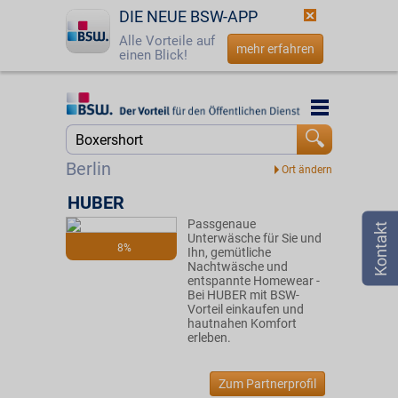
DIE NEUE BSW-APP
Alle Vorteile auf
mehr erfahren
einen Blick!
Startseite
Startseite
Jetzt BSW-Mitglied werden
Suche
Berlin
Login
HUBER
Passgenaue
☎
0800 - 279 25 82
Unterwäsche für Sie und
8%
Ihn, gemütliche
Nachtwäsche und
entspannte Homewear -
Bei HUBER mit BSW-
Vorteil einkaufen und
hautnahen Komfort
erleben.
Zum Partnerprofil