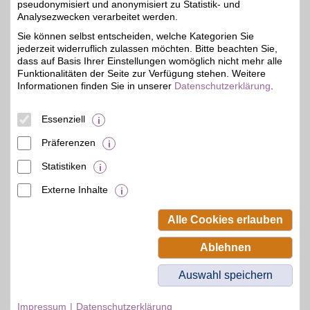
pseudonymisiert und anonymisiert zu Statistik- und
Exklusives
Analysezwecken verarbeitet werden.
Gesamtangebot für
5%
Sie können selbst entscheiden, welche Kategorien Sie
Herrenmode aus eigenem
jederzeit widerruflich zulassen möchten. Bitte beachten Sie,
Label und Premium-
Marken beim Onlineshop
dass auf Basis Ihrer Einstellungen womöglich nicht mehr alle
entdecken: Preiswert,
Funktionalitäten der Seite zur Verfügung stehen. Weitere
vielfältig und modern bei
Informationen finden Sie in unserer
Datenschutzerklärung
.
unserem Partner
einkleiden. BSW-
Mitglieder sparen bei der
Essenziell
Bestellung!
Präferenzen
Zum Partnerprofil
Statistiken
Externe Inhalte
© BSW Verbraucher-Service
Beamten-Selbsthilfewerk GmbH.
Alle Cookies erlauben
Alle Rechte vorbehalten.
Ablehnen
Auswahl speichern
Impressum
Datenschutzerklärung