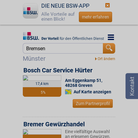
DIE NEUE BSW-APP
Alle Vorteile auf
mehr erfahren
einen Blick!
Startseite
Startseite
Jetzt BSW-Mitglied werden
Suche
Münster
Login
Bosch Car Service Hürter
Am Eggenkamp 51
,
☎
0800 - 279 25 82
17,4 km
48268
Greven
Auf Karte anzeigen
5%
Zum Partnerprofil
Bremer Gewürzhandel
Eine vielfältige Auswahl
an erlesenen Gewürzen,