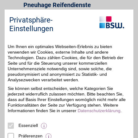
Pneuhage Reifendienste
Ob neue Sommerreifen,
Felgen oder Services wie
Privatsphäre-
48,4 km
Reifenwechsel, beim
Einstellungen
Experten fürs Thema
4%
Reifen wird jeder fündig.
Große Auswahl,
kompetente Beratung,
Um Ihnen ein optimales Webseiten-Erlebnis zu bieten
hochwertiger Service.
Dank BSW-Vorteil extra
verwenden wir Cookies, externe Inhalte und andere
sparen.
Technologien. Dazu zählen Cookies, die für den Betrieb der
Seite und für die Steuerung unserer kommerziellen
Blitzkuhlenstr. 111-113
,
Unternehmensziele notwendig sind, sowie solche, die
45659
Recklinghausen
pseudonymisiert und anonymisiert zu Statistik- und
Auf Karte anzeigen
Analysezwecken verarbeitet werden.
Sie können selbst entscheiden, welche Kategorien Sie
Zum Partnerprofil
jederzeit widerruflich zulassen möchten. Bitte beachten Sie,
dass auf Basis Ihrer Einstellungen womöglich nicht mehr alle
Funktionalitäten der Seite zur Verfügung stehen. Weitere
Autohaus Horst Beyer GmbH
Informationen finden Sie in unserer
Datenschutzerklärung
.
Aplerbecker Str. 274
,
49,1 km
Essenziell
44309
Dortmund
Auf Karte anzeigen
7%
Präferenzen