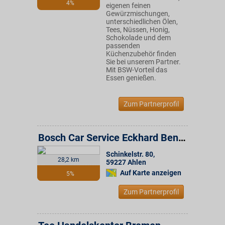
4%
eigenen feinen
Gewürzmischungen,
unterschiedlichen Ölen,
Tees, Nüssen, Honig,
Schokolade und dem
passenden
Küchenzubehör finden
Sie bei unserem Partner.
Mit BSW-Vorteil das
Essen genießen.
Zum Partnerprofil
Bosch Car Service Eckhard Bendix GmbH
Schinkelstr. 80
,
28,2 km
59227
Ahlen
Auf Karte anzeigen
5%
Zum Partnerprofil