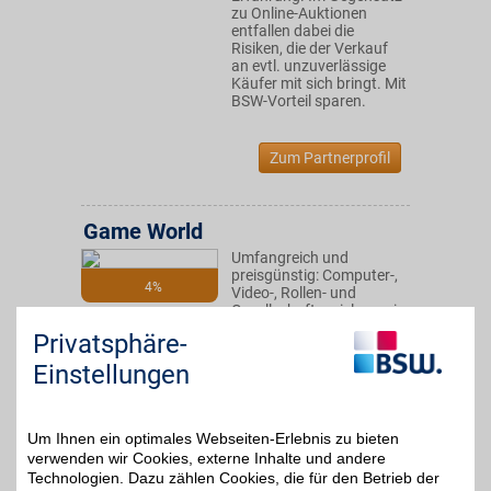
zu Online-Auktionen
entfallen dabei die
Risiken, die der Verkauf
an evtl. unzuverlässige
Käufer mit sich bringt. Mit
BSW-Vorteil sparen.
Zum Partnerprofil
Game World
Umfangreich und
preisgünstig: Computer-,
4%
Video-, Rollen- und
Gesellschaftsspiele sowie
Sammelkarten zu
Privatsphäre-
beliebten Themenwelten.
Hier überzeugt nicht nur
Einstellungen
das Angebot, sondern
auch der Service. BSW-
Vorteil nutzen!
Um Ihnen ein optimales Webseiten-Erlebnis zu bieten
verwenden wir Cookies, externe Inhalte und andere
Zum Partnerprofil
Technologien. Dazu zählen Cookies, die für den Betrieb der