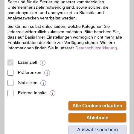
Seite und für die Steuerung unserer kommerziellen
Unternehmensziele notwendig sind, sowie solche, die
pseudonymisiert und anonymisiert zu Statistik- und
Konsolenkost
Analysezwecken verarbeitet werden.
Konsolenkost - "more
Sie können selbst entscheiden, welche Kategorien Sie
than games!" Der Online-
4%
jederzeit widerruflich zulassen möchten. Bitte beachten Sie,
Shop für Games und
Konsolen bietet eine
dass auf Basis Ihrer Einstellungen womöglich nicht mehr alle
große Auswahl für mehr
Funktionalitäten der Seite zur Verfügung stehen. Weitere
als 40 Konsolensysteme -
Informationen finden Sie in unserer
Datenschutzerklärung
.
egal ob retro oder aktuell:
GameBoy, Nintendo 64,
PlayStation 3, Wii, Xbox
Essenziell
360 u.v.m.
Präferenzen
Zum Partnerprofil
Statistiken
Externe Inhalte
© BSW Verbraucher-Service
Beamten-Selbsthilfewerk GmbH.
Alle Cookies erlauben
Alle Rechte vorbehalten.
Ablehnen
Auswahl speichern