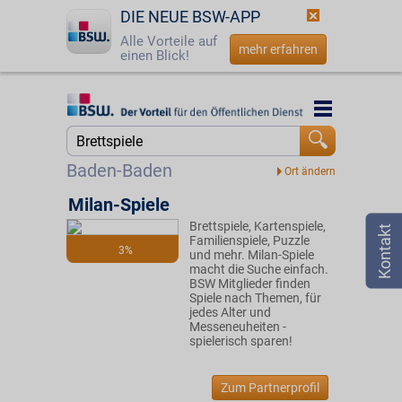
DIE NEUE BSW-APP
Alle Vorteile auf
mehr erfahren
einen Blick!
Startseite
Startseite
Jetzt BSW-Mitglied werden
Suche
Baden-Baden
Login
Milan-Spiele
Brettspiele, Kartenspiele,
☎
0800 - 279 25 82
Familienspiele, Puzzle
3%
und mehr. Milan-Spiele
macht die Suche einfach.
BSW Mitglieder finden
Spiele nach Themen, für
jedes Alter und
Messeneuheiten -
spielerisch sparen!
Zum Partnerprofil