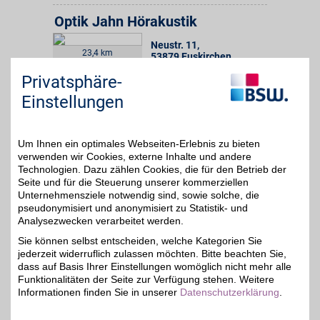
Optik Jahn Hörakustik
Neustr. 11
,
23,4 km
53879
Euskirchen
Auf Karte anzeigen
5%
Privatsphäre-
Einstellungen
Zum Partnerprofil
Um Ihnen ein optimales Webseiten-Erlebnis zu bieten
Optik Jahn Hörakustik
verwenden wir Cookies, externe Inhalte und andere
Technologien. Dazu zählen Cookies, die für den Betrieb der
Kalker Hauptstr. 55
,
23,9 km
51103
Köln
Seite und für die Steuerung unserer kommerziellen
Unternehmensziele notwendig sind, sowie solche, die
Auf Karte anzeigen
5%
pseudonymisiert und anonymisiert zu Statistik- und
Analysezwecken verarbeitet werden.
Zum Partnerprofil
Sie können selbst entscheiden, welche Kategorien Sie
jederzeit widerruflich zulassen möchten. Bitte beachten Sie,
dass auf Basis Ihrer Einstellungen womöglich nicht mehr alle
Optik Blumenthal
Funktionalitäten der Seite zur Verfügung stehen. Weitere
Informationen finden Sie in unserer
Datenschutzerklärung
.
Bonner Str. 19
,
24,5 km
50374
Erftstadt