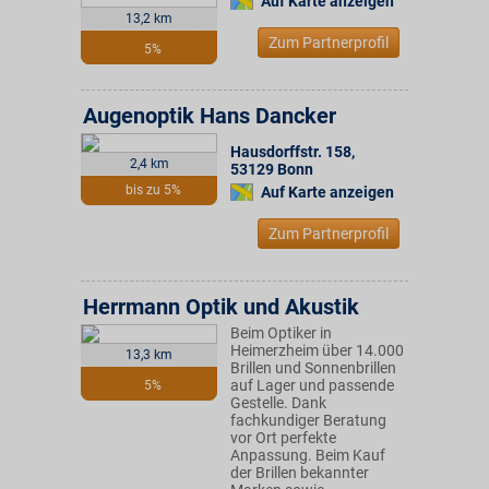
Auf Karte anzeigen
13,2 km
Zum Partnerprofil
5%
Augenoptik Hans Dancker
Hausdorffstr. 158
,
2,4 km
53129
Bonn
bis zu 5%
Auf Karte anzeigen
Zum Partnerprofil
Herrmann Optik und Akustik
Beim Optiker in
Heimerzheim über 14.000
13,3 km
Brillen und Sonnenbrillen
auf Lager und passende
5%
Gestelle. Dank
fachkundiger Beratung
vor Ort perfekte
Anpassung. Beim Kauf
der Brillen bekannter