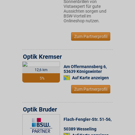
Sonnenbrillen von
Vistaexpert für gute
Aussichten sorgen und
BSW-Vorteil im
Onlineshop nutzen.
Zum Partnerprofil
Optik Kremser
Am Offermannsberg 6
,
12,6 km
53639
Königswinter
Auf Karte anzeigen
5%
Zum Partnerprofil
Optik Bruder
Flach-Fengler-Str. 51-56
,
50389
Wesseling