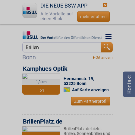
DIE NEUE BSW-APP
Alle Vorteile auf
mehr erfahren
einen Blick!
Startseite
Startseite
Jetzt BSW-Mitglied werden
Suche
Bonn
Login
Kamphues Optik
Hermannstr. 19
,
☎
0800 - 279 25 82
1,3 km
53225
Bonn
Auf Karte anzeigen
5%
Zum Partnerprofil
BrillenPlatz.de
BrillenPlatz.de bietet
Brillen, Sonnenbrillen und