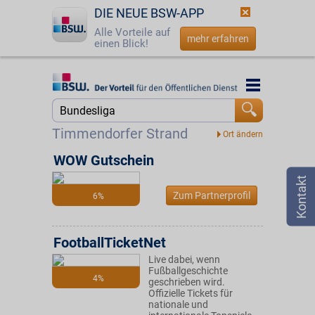
DIE NEUE BSW-APP
Alle Vorteile auf
mehr erfahren
einen Blick!
Startseite
Startseite
Jetzt BSW-Mitglied werden
Suche
Timmendorfer Strand
Login
WOW Gutschein
☎
0800 - 279 25 82
Zum Partnerprofil
6%
FootballTicketNet
Live dabei, wenn
Fußballgeschichte
4%
geschrieben wird.
Offizielle Tickets für
nationale und