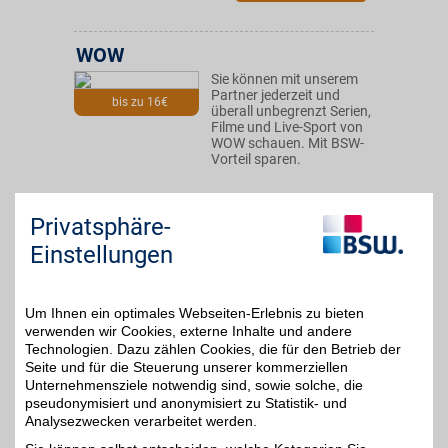
WOW
Sie können mit unserem
Partner jederzeit und
bis zu 16€
überall unbegrenzt Serien,
Filme und Live-Sport von
WOW schauen. Mit BSW-
Vorteil sparen.
Zum Partnerprofil
Privatsphäre-
Einstellungen
DAZN Gutschein
Um Ihnen ein optimales Webseiten-Erlebnis zu bieten
Zum Partnerprofil
4%
verwenden wir Cookies, externe Inhalte und andere
Technologien. Dazu zählen Cookies, die für den Betrieb der
Seite und für die Steuerung unserer kommerziellen
Unternehmensziele notwendig sind, sowie solche, die
DAZN
pseudonymisiert und anonymisiert zu Statistik- und
Mit dem Livesport-
Analysezwecken verarbeitet werden.
Streamingdienst über
bis zu 20€