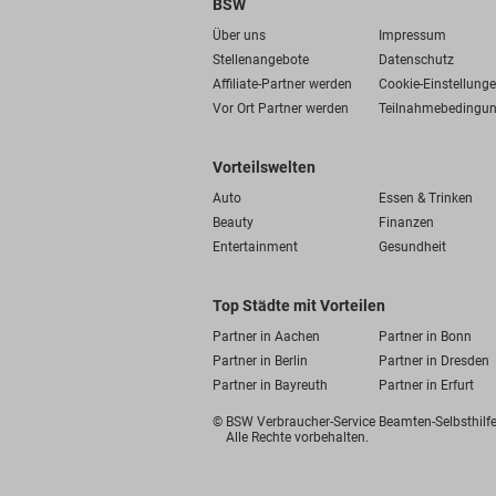
BSW
Über uns
Impressum
Stellenangebote
Datenschutz
Affiliate-Partner werden
Cookie-Einstellung
Vor Ort Partner werden
Teilnahmebedingu
Vorteilswelten
Auto
Essen & Trinken
Beauty
Finanzen
Entertainment
Gesundheit
Top Städte mit Vorteilen
Partner in Aachen
Partner in Bonn
Partner in Berlin
Partner in Dresden
Partner in Bayreuth
Partner in Erfurt
© BSW Verbraucher-Service
Beamten-Selbsthil
Alle Rechte vorbehalten.