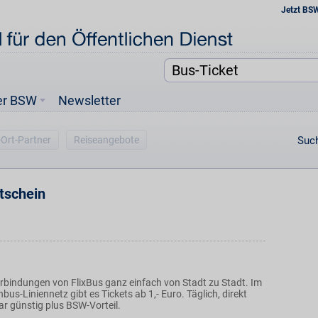
Jetzt BS
er BSW
Newsletter
-Ort-Partner
Reiseangebote
Such
tschein
rbindungen von FlixBus ganz einfach von Stadt zu Stadt. Im
nbus-Liniennetz gibt es Tickets ab 1,- Euro. Täglich, direkt
r günstig plus BSW-Vorteil.