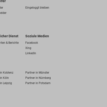
lfer
ter
Eingeloggt bleiben
elder
licher Dienst
Soziale Medien
hten & Berichte
Facebook
Xing
LinkedIn
 in Koblenz
Partner in Münster
in Köln
Partner in Nürnberg
in Leipzig
Partner in Potsdam