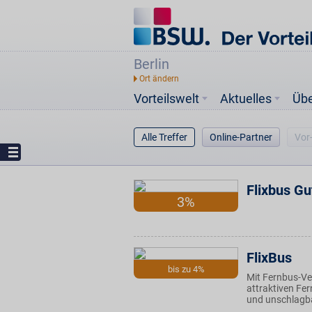
Berlin
Vorteilswelt
Aktuelles
Üb
Alle Treffer
Online-Partner
Vor
Flixbus Gu
3%
FlixBus
bis zu 4%
Mit Fernbus-Ve
attraktiven Fer
und unschlagba