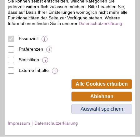
Sie können selbst entscheiden, welche Kategorien Sie
jederzeit widerruflich zulassen möchten. Bitte beachten Sie,
dass auf Basis Ihrer Einstellungen womöglich nicht mehr alle
Funktionalitäten der Seite zur Verfügung stehen. Weitere
Informationen finden Sie in unserer
Datenschutzerklärung
.
© BSW Verbraucher-Service
Beamten-Selbsthilfewerk GmbH.
Alle Rechte vorbehalten.
Essenziell
Präferenzen
Statistiken
Externe Inhalte
Alle Cookies erlauben
Ablehnen
Auswahl speichern
Impressum
Datenschutzerklärung