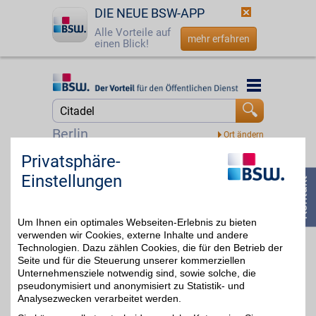
DIE NEUE BSW-APP
Alle Vorteile auf
mehr erfahren
einen Blick!
Startseite
Startseite
Jetzt BSW-Mitglied werden
Suche
Berlin
Login
Privatsphäre-
Taschengelddieb
Einstellungen
Bei unserem Partner
☎
0800 - 279 25 82
finden Sie eine breite
4%
Palette von Brett-,
Tabletop- und
Um Ihnen ein optimales Webseiten-Erlebnis zu bieten
Kartenspielen und das
Sortiment wird stetig
verwenden wir Cookies, externe Inhalte und andere
erweitert. Jetzt mit BSW-
Technologien. Dazu zählen Cookies, die für den Betrieb der
Vorteil sparen.
Seite und für die Steuerung unserer kommerziellen
Unternehmensziele notwendig sind, sowie solche, die
pseudonymisiert und anonymisiert zu Statistik- und
Zum Partnerprofil
Analysezwecken verarbeitet werden.