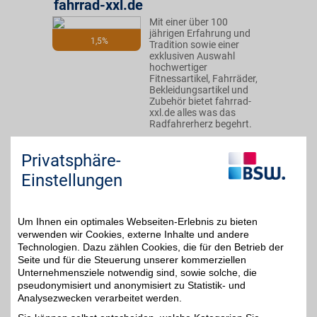
fahrrad-xxl.de
Mit einer über 100
jährigen Erfahrung und
1,5%
Tradition sowie einer
exklusiven Auswahl
hochwertiger
Fitnessartikel, Fahrräder,
Bekleidungsartikel und
Zubehör bietet fahrrad-
xxl.de alles was das
Radfahrerherz begehrt.
Privatsphäre-
Zum Partnerprofil
Einstellungen
FahrradXXL Gutschein
Um Ihnen ein optimales Webseiten-Erlebnis zu bieten
verwenden wir Cookies, externe Inhalte und andere
Zum Partnerprofil
7%
Technologien. Dazu zählen Cookies, die für den Betrieb der
Seite und für die Steuerung unserer kommerziellen
Unternehmensziele notwendig sind, sowie solche, die
pseudonymisiert und anonymisiert zu Statistik- und
FaFit24 Ihr Fahrrad-Fitness-Discount
Analysezwecken verarbeitet werden.
FaFit24 - Ihr Fahrrad-