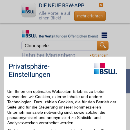
DIE NEUE BSW-APP
Alle Vorteile auf
mehr erfahren
einen Blick!
Startseite
Startseite
Jetzt BSW-Mitglied werden
Suche
Hahn bei Marienberg
Login
Privatsphäre-
xbox Gutschein
Einstellungen
☎
0800 - 279 25 82
Zum Partnerprofil
4%
Um Ihnen ein optimales Webseiten-Erlebnis zu bieten
verwenden wir Cookies, externe Inhalte und andere
Technologien. Dazu zählen Cookies, die für den Betrieb der
Seite und für die Steuerung unserer kommerziellen
Unternehmensziele notwendig sind, sowie solche, die
pseudonymisiert und anonymisiert zu Statistik- und
Analysezwecken verarbeitet werden.