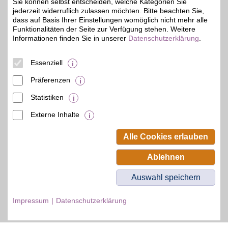
Sie können selbst entscheiden, welche Kategorien Sie
jederzeit widerruflich zulassen möchten. Bitte beachten Sie,
dass auf Basis Ihrer Einstellungen womöglich nicht mehr alle
Funktionalitäten der Seite zur Verfügung stehen. Weitere
Informationen finden Sie in unserer
Datenschutzerklärung
.
© BSW Verbraucher-Service
Beamten-Selbsthilfewerk GmbH.
Alle Rechte vorbehalten.
Essenziell
Präferenzen
Statistiken
Externe Inhalte
Alle Cookies erlauben
Ablehnen
Auswahl speichern
Impressum
Datenschutzerklärung