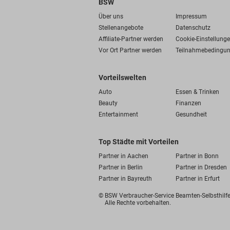
BSW
Über uns
Impressum
Stellenangebote
Datenschutz
Affiliate-Partner werden
Cookie-Einstellung
Vor Ort Partner werden
Teilnahmebedingu
Vorteilswelten
Auto
Essen & Trinken
Beauty
Finanzen
Entertainment
Gesundheit
Top Städte mit Vorteilen
Partner in Aachen
Partner in Bonn
Partner in Berlin
Partner in Dresden
Partner in Bayreuth
Partner in Erfurt
© BSW Verbraucher-Service
Beamten-Selbsthil
Alle Rechte vorbehalten.