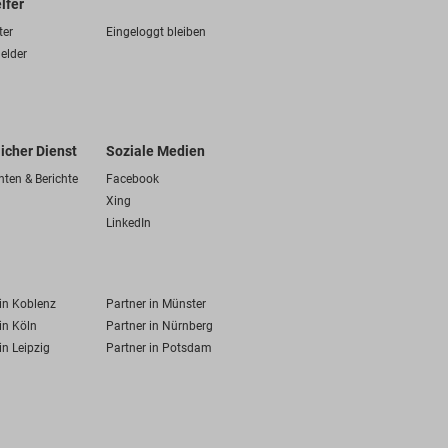
lfer
ter
Eingeloggt bleiben
elder
licher Dienst
Soziale Medien
hten & Berichte
Facebook
Xing
LinkedIn
 in Koblenz
Partner in Münster
in Köln
Partner in Nürnberg
in Leipzig
Partner in Potsdam