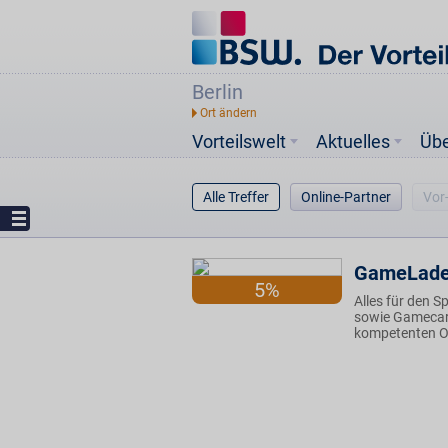
Berlin
Vorteilswelt
Aktuelles
Üb
Alle Treffer
Online-Partner
Vor
GameLad
5%
Alles für den 
sowie Gamecar
kompetenten On