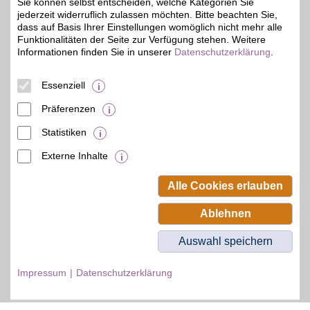
Sie können selbst entscheiden, welche Kategorien Sie
jederzeit widerruflich zulassen möchten. Bitte beachten Sie,
dass auf Basis Ihrer Einstellungen womöglich nicht mehr alle
Funktionalitäten der Seite zur Verfügung stehen. Weitere
Informationen finden Sie in unserer
Datenschutzerklärung
.
© BSW Verbraucher-Service
Beamten-Selbsthilfewerk GmbH.
Alle Rechte vorbehalten.
Essenziell
Präferenzen
Statistiken
Externe Inhalte
Alle Cookies erlauben
Ablehnen
Auswahl speichern
Impressum
Datenschutzerklärung