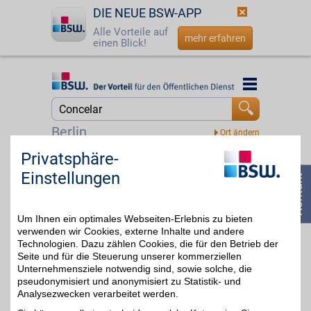
DIE NEUE BSW-APP
Alle Vorteile auf
mehr erfahren
einen Blick!
Startseite
Startseite
Jetzt BSW-Mitglied werden
Suche
Berlin
Login
Privatsphäre-
Niche Beauty
Einstellungen
Niche Beauty widmet sich
☎
0800 - 279 25 82
ausschließlich
bis zu 8%
spannenden und
luxuriösen Nischen-
Um Ihnen ein optimales Webseiten-Erlebnis zu bieten
Kosmetikmarken aus aller
Welt. Verwöhnen Sie sich
verwenden wir Cookies, externe Inhalte und andere
selbst und sparen Sie
Technologien. Dazu zählen Cookies, die für den Betrieb der
dabei noch mit BSW-
Seite und für die Steuerung unserer kommerziellen
Vorteil!
Unternehmensziele notwendig sind, sowie solche, die
pseudonymisiert und anonymisiert zu Statistik- und
Analysezwecken verarbeitet werden.
Zum Partnerprofil