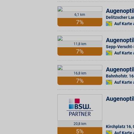
Augenopti
6,1 km
Delitzscher La
7%
Auf Karte
Augenopti
11,8 km
Sepp-Verscht-S
7%
Auf Karte
Augenopti
16,8 km
Bahnhofstr. 16
7%
Auf Karte
Augenopti
20,8 km
Kirchplatz 16
,
5%
Auf Karte