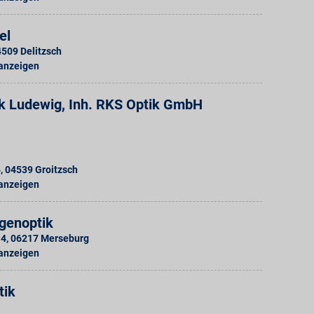
el
4509
Delitzsch
 anzeigen
k Ludewig, Inh. RKS Optik GmbH
4
,
04539
Groitzsch
 anzeigen
genoptik
 4
,
06217
Merseburg
 anzeigen
tik