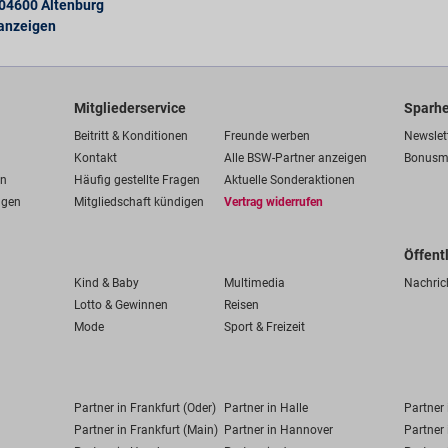
04600
Altenburg
 anzeigen
Mitgliederservice
Sparhe
Beitritt & Konditionen
Freunde werben
Newslet
Kontakt
Alle BSW-Partner anzeigen
Bonusm
en
Häufig gestellte Fragen
Aktuelle Sonderaktionen
ngen
Mitgliedschaft kündigen
Vertrag widerrufen
Öffent
Kind & Baby
Multimedia
Nachric
Lotto & Gewinnen
Reisen
Mode
Sport & Freizeit
Partner in Frankfurt (Oder)
Partner in Halle
Partner
Partner in Frankfurt (Main)
Partner in Hannover
Partner 