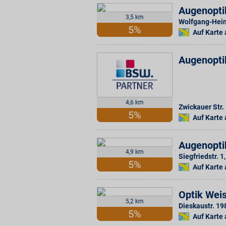
Augenopti
3,5 km
Wolfgang-Hein
5%
Auf Karte
Augenopti
4,6 km
Zwickauer Str.
5%
Auf Karte
Augenopti
4,9 km
Siegfriedstr. 1
,
5%
Auf Karte
Optik Wei
5,2 km
Dieskaustr. 19
5%
Auf Karte