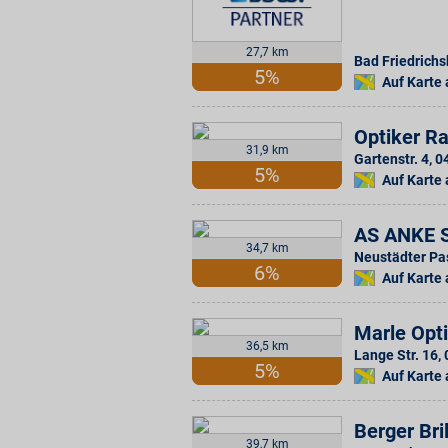
27,7 km
Bad Friedrichsh
5%
Auf Karte
Optiker R
31,9 km
Gartenstr. 4
,
0
5%
Auf Karte
AS ANKE 
34,7 km
Neustädter Pa
6%
Auf Karte
Marle Opti
36,5 km
Lange Str. 16
,
5%
Auf Karte
Berger Bri
39,7 km