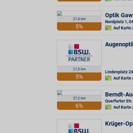
Optik Gaw
21,4 km
Nordplatz 1
,
0
5%
Auf Karte
Augenopti
21,5 km
Lindenplatz 2
5%
Auf Karte
Berndt-Au
27,2 km
Querfurter Str.
6%
Auf Karte
Krüger-Op