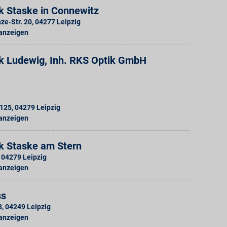
k Staske in Connewitz
ze-Str. 20
,
04277
Leipzig
 anzeigen
k Ludewig, Inh. RKS Optik GmbH
 125
,
04279
Leipzig
 anzeigen
k Staske am Stern
04279
Leipzig
 anzeigen
ss
8
,
04249
Leipzig
 anzeigen