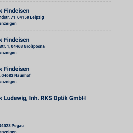
k Findeisen
ndstr. 71
,
04158
Leipzig
 anzeigen
k Findeisen
tr. 1
,
04463
Großpösna
 anzeigen
k Findeisen
,
04683
Naunhof
 anzeigen
k Ludewig, Inh. RKS Optik GmbH
04523
Pegau
 anzeigen