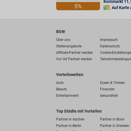
Kornmarkt 11
,
5%
Auf Karte
BSW
Über uns
Impressum
Stellenangebote
Datenschutz
Affiliate-Partner werden
Cookie-Einstellung
Vor Ort Partner werden
Teilnahmebedingu
Vorteilswelten
Auto
Essen & Trinken
Beauty
Finanzen
Entertainment
Gesundheit
Top Städte mit Vorteilen
Partner in Aachen
Partner in Bonn
Partner in Berlin
Partner in Dresden