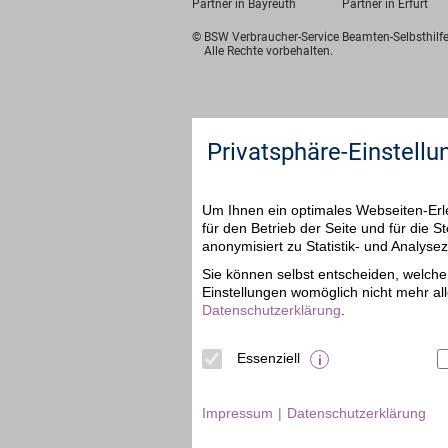
Partner in Bayreuth
Partner in Erfurt
© BSW Verbraucher-Service
Beamten-Selbsthil
Alle Rechte vorbehalten.
Privatsphäre-Einstellu
Um Ihnen ein optimales Webseiten-Erle
für den Betrieb der Seite und für die
anonymisiert zu Statistik- und Analys
Sie können selbst entscheiden, welche 
Einstellungen womöglich nicht mehr all
Datenschutzerklärung
.
Essenziell
Impressum
Datenschutzerklärung