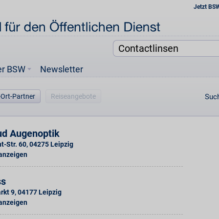
Jetzt BS
er BSW
Newsletter
-Ort-Partner
Reiseangebote
Such
d Augenoptik
t-Str. 60
,
04275
Leipzig
 anzeigen
ss
rkt 9
,
04177
Leipzig
 anzeigen