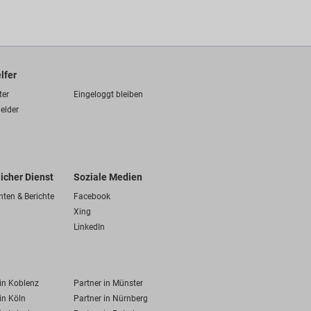
lfer
ter
Eingeloggt bleiben
elder
licher Dienst
Soziale Medien
hten & Berichte
Facebook
Xing
LinkedIn
 in Koblenz
Partner in Münster
in Köln
Partner in Nürnberg