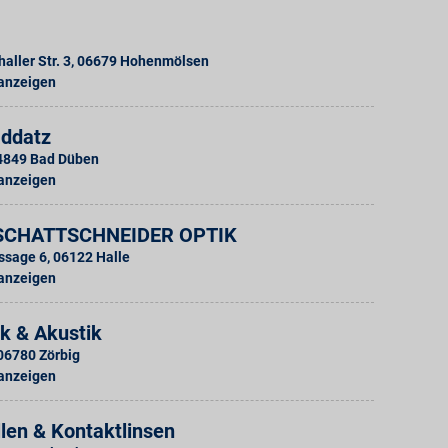
aller Str. 3
,
06679
Hohenmölsen
 anzeigen
addatz
4849
Bad Düben
 anzeigen
SCHATTSCHNEIDER OPTIK
ssage 6
,
06122
Halle
 anzeigen
k & Akustik
06780
Zörbig
 anzeigen
llen & Kontaktlinsen