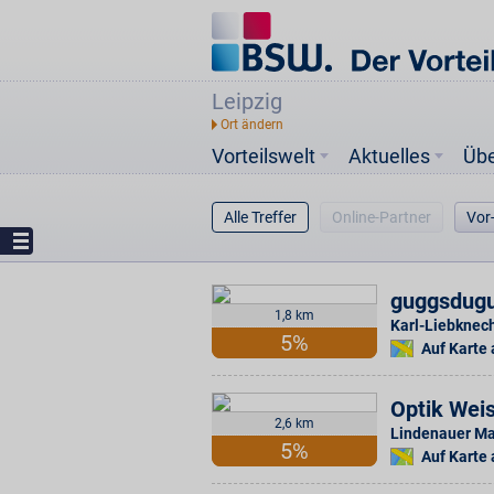
Leipzig
Vorteilswelt
Aktuelles
Üb
Alle Treffer
Online-Partner
Vor
guggsdugu
1,8 km
Karl-Liebknech
5%
Auf Karte
Optik Wei
2,6 km
Lindenauer Ma
5%
Auf Karte