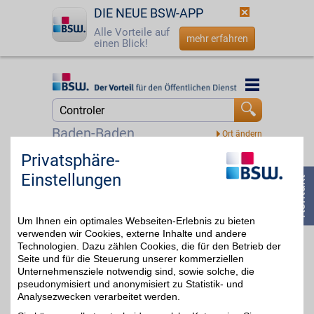
DIE NEUE BSW-APP
Alle Vorteile auf
mehr erfahren
einen Blick!
Startseite
Startseite
Jetzt BSW-Mitglied werden
Suche
Baden-Baden
Login
Privatsphäre-
Nintendo eShop Guthaben Gutschein
Einstellungen
☎
0800 - 279 25 82
Zum Partnerprofil
5%
Um Ihnen ein optimales Webseiten-Erlebnis zu bieten
verwenden wir Cookies, externe Inhalte und andere
xbox Gutschein
Technologien. Dazu zählen Cookies, die für den Betrieb der
Seite und für die Steuerung unserer kommerziellen
Unternehmensziele notwendig sind, sowie solche, die
Zum Partnerprofil
4%
pseudonymisiert und anonymisiert zu Statistik- und
Analysezwecken verarbeitet werden.