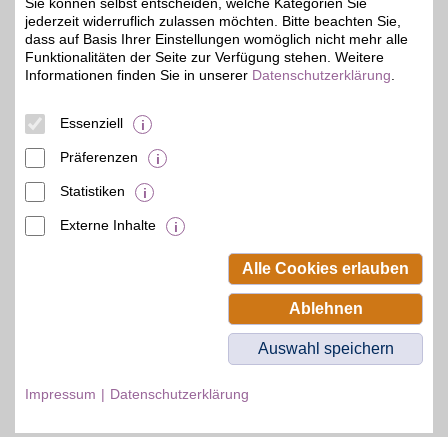
Sie können selbst entscheiden, welche Kategorien Sie
jederzeit widerruflich zulassen möchten. Bitte beachten Sie,
dass auf Basis Ihrer Einstellungen womöglich nicht mehr alle
Funktionalitäten der Seite zur Verfügung stehen. Weitere
Informationen finden Sie in unserer
Datenschutzerklärung
.
© BSW Verbraucher-Service
Beamten-Selbsthilfewerk GmbH.
Alle Rechte vorbehalten.
Essenziell
Präferenzen
Statistiken
Externe Inhalte
Alle Cookies erlauben
Ablehnen
Auswahl speichern
Impressum
Datenschutzerklärung