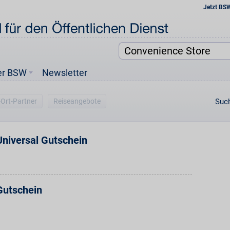
Jetzt BS
er BSW
Newsletter
-Ort-Partner
Reiseangebote
Such
niversal Gutschein
utschein