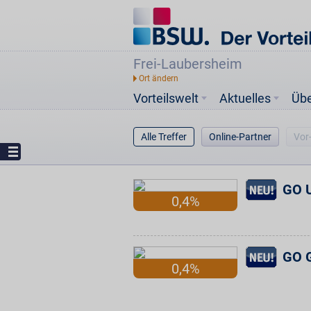
Frei-Laubersheim
Vorteilswelt
Aktuelles
Üb
Alle Treffer
Online-Partner
Vor
GO U
0,4%
GO G
0,4%