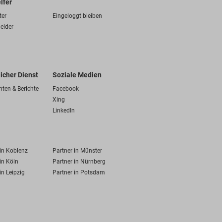
lfer
ter
Eingeloggt bleiben
elder
licher Dienst
Soziale Medien
hten & Berichte
Facebook
Xing
LinkedIn
 in Koblenz
Partner in Münster
in Köln
Partner in Nürnberg
in Leipzig
Partner in Potsdam