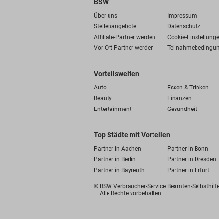
BSW
Über uns
Impressum
Stellenangebote
Datenschutz
Affiliate-Partner werden
Cookie-Einstellung
Vor Ort Partner werden
Teilnahmebedingu
Vorteilswelten
Auto
Essen & Trinken
Beauty
Finanzen
Entertainment
Gesundheit
Top Städte mit Vorteilen
Partner in Aachen
Partner in Bonn
Partner in Berlin
Partner in Dresden
Partner in Bayreuth
Partner in Erfurt
© BSW Verbraucher-Service
Beamten-Selbsthil
Alle Rechte vorbehalten.