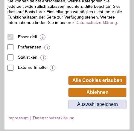
Sie können selbst entscheiden, welche Kategorien Sie
Zum Partnerprofil
jederzeit widerruflich zulassen möchten. Bitte beachten Sie,
dass auf Basis Ihrer Einstellungen womöglich nicht mehr alle
Funktionalitäten der Seite zur Verfügung stehen. Weitere
Informationen finden Sie in unserer
Datenschutzerklärung
.
DAZN Gutschein
Essenziell
Zum Partnerprofil
4%
Präferenzen
Statistiken
© BSW Verbraucher-Service
Beamten-Selbsthilfewerk GmbH.
Externe Inhalte
Alle Rechte vorbehalten.
Alle Cookies erlauben
Ablehnen
Auswahl speichern
Impressum
Datenschutzerklärung