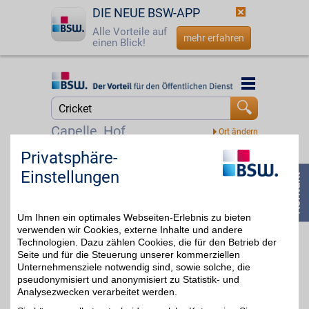
DIE NEUE BSW-APP
Alle Vorteile auf
mehr erfahren
einen Blick!
Startseite
Startseite
Jetzt BSW-Mitglied werden
Suche
Capelle, Hof
Login
Privatsphäre-
DAZN
Einstellungen
Mit dem Livesport-
☎
0800 - 279 25 82
Streamingdienst über
bis zu 20€
8.000
Sportübertragungen pro
Um Ihnen ein optimales Webseiten-Erlebnis zu bieten
Jahr erleben: von zu
Hause, unterwegs,
verwenden wir Cookies, externe Inhalte und andere
zeitversetzt oder im
Technologien. Dazu zählen Cookies, die für den Betrieb der
Rückblick. Jetzt das
Seite und für die Steuerung unserer kommerziellen
umfangreiche
Unternehmensziele notwendig sind, sowie solche, die
Sportangebot genießen
pseudonymisiert und anonymisiert zu Statistik- und
und BSW-Vorteil sichern.
Analysezwecken verarbeitet werden.