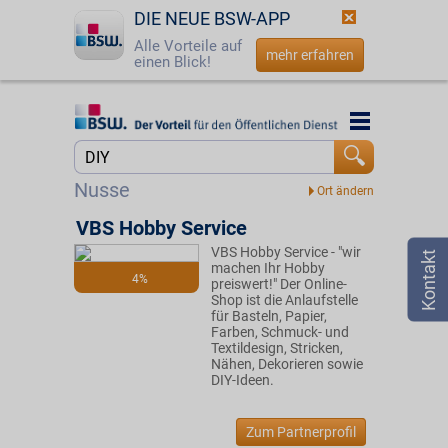
DIE NEUE BSW-APP
Alle Vorteile auf
mehr erfahren
einen Blick!
Startseite
Startseite
Jetzt BSW-Mitglied werden
Suche
Nusse
Login
VBS Hobby Service
VBS Hobby Service - "wir
☎
0800 - 279 25 82
machen Ihr Hobby
4%
preiswert!" Der Online-
Shop ist die Anlaufstelle
für Basteln, Papier,
Farben, Schmuck- und
Textildesign, Stricken,
Nähen, Dekorieren sowie
DIY-Ideen.
Zum Partnerprofil