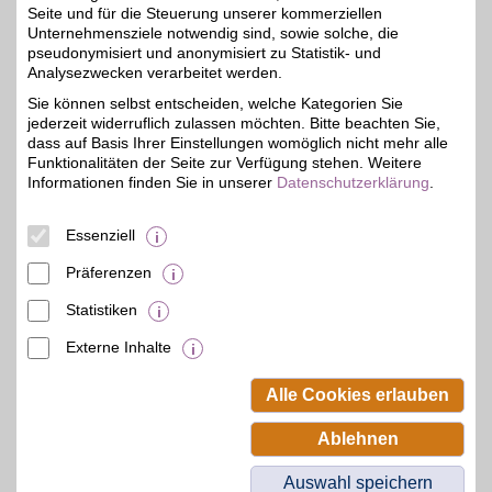
Seite und für die Steuerung unserer kommerziellen
Unternehmensziele notwendig sind, sowie solche, die
pseudonymisiert und anonymisiert zu Statistik- und
ROBOTER Bausatz-Shop
Analysezwecken verarbeitet werden.
Im großen Sortiment
Sie können selbst entscheiden, welche Kategorien Sie
elektronische Bauteile,
6%
jederzeit widerruflich zulassen möchten. Bitte beachten Sie,
sowie Bausätze, bestellen
und selbst zum Hersteller
dass auf Basis Ihrer Einstellungen womöglich nicht mehr alle
werden. Vom 3D-Drucker
Funktionalitäten der Seite zur Verfügung stehen. Weitere
bis zur LED-Technik.
Informationen finden Sie in unserer
Datenschutzerklärung
.
Beratung und
Hilfestellung vom Team
erhalten und mit BSW-
Essenziell
Vorteil sparen!
Präferenzen
Zum Partnerprofil
Statistiken
Externe Inhalte
© BSW Verbraucher-Service
Beamten-Selbsthilfewerk GmbH.
Alle Cookies erlauben
Alle Rechte vorbehalten.
Ablehnen
Auswahl speichern