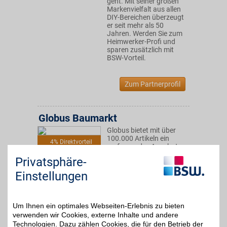
geht. Mit seiner großen
Markenvielfalt aus allen
DIY-Bereichen überzeugt
er seit mehr als 50
Jahren. Werden Sie zum
Heimwerker-Profi und
sparen zusätzlich mit
BSW-Vorteil.
Zum Partnerprofil
Globus Baumarkt
Globus bietet mit über
100.000 Artikeln ein
4% Direktvorteil
umfassendes Angebot.
Hier findet jeder
Privatsphäre-
Heimwerker und
Handwerker, vom
Einstellungen
Anfänger bis zum Profi,
alles was er braucht und
vieles mehr.
Um Ihnen ein optimales Webseiten-Erlebnis zu bieten
verwenden wir Cookies, externe Inhalte und andere
Zum Partnerprofil
Technologien. Dazu zählen Cookies, die für den Betrieb der