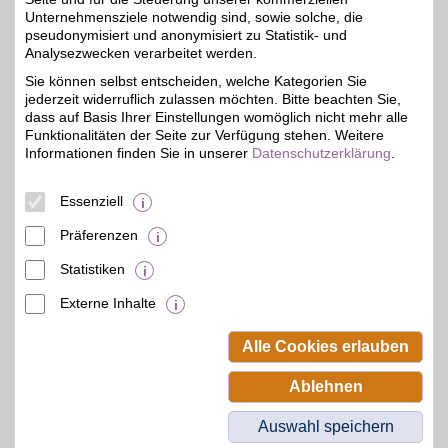
Im Online-Shop unseres
Unternehmensziele notwendig sind, sowie solche, die
Partners finden Sie über
5%
pseudonymisiert und anonymisiert zu Statistik- und
20.000 Artikel des
täglichen Bedarfs aus
Analysezwecken verarbeitet werden.
den Bereichen Damen-
Sie können selbst entscheiden, welche Kategorien Sie
und Herrenmode, Schuhe
jederzeit widerruflich zulassen möchten. Bitte beachten Sie,
& Taschen, Schmuck &
Uhren, Haushaltswaren,
dass auf Basis Ihrer Einstellungen womöglich nicht mehr alle
Heimtextilien, Wohnideen
Funktionalitäten der Seite zur Verfügung stehen. Weitere
und Gesundheit. Mit BSW
Informationen finden Sie in unserer
Datenschutzerklärung
.
bestellen und vorteilhaft
sparen!
Essenziell
Zum Partnerprofil
Präferenzen
Statistiken
mehr anzeigen
Externe Inhalte
© BSW Verbraucher-Service
Beamten-Selbsthilfewerk GmbH.
Alle Cookies erlauben
Alle Rechte vorbehalten.
Ablehnen
Auswahl speichern