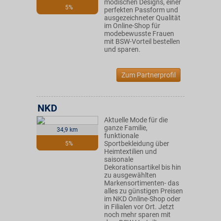
modischen Designs, einer
5%
perfekten Passform und
ausgezeichneter Qualität
im Online-Shop für
modebewusste Frauen
mit BSW-Vorteil bestellen
und sparen.
Zum Partnerprofil
NKD
Aktuelle Mode für die
ganze Familie,
34,9 km
funktionale
Sportbekleidung über
5%
Heimtextilien und
saisonale
Dekorationsartikel bis hin
zu ausgewählten
Markensortimenten- das
alles zu günstigen Preisen
im NKD Online-Shop oder
in Filialen vor Ort. Jetzt
noch mehr sparen mit