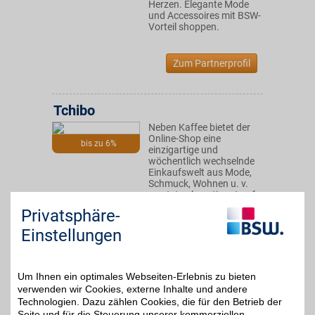
Herzen. Elegante Mode
und Accessoires mit BSW-
Vorteil shoppen.
Zum Partnerprofil
Tchibo
Neben Kaffee bietet der
Online-Shop eine
bis zu 6%
einzigartige und
wöchentlich wechselnde
Einkaufswelt aus Mode,
Schmuck, Wohnen u. v.
m. stets abgestimmt auf
die saisonalen Wünsche
Privatsphäre-
der Kunden.
Einstellungen
Zum Partnerprofil
Um Ihnen ein optimales Webseiten-Erlebnis zu bieten
verwenden wir Cookies, externe Inhalte und andere
BADER
Technologien. Dazu zählen Cookies, die für den Betrieb der
Seite und für die Steuerung unserer kommerziellen