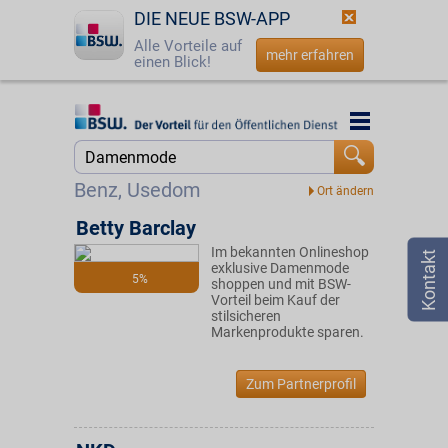
DIE NEUE BSW-APP
Alle Vorteile auf
mehr erfahren
einen Blick!
Startseite
Startseite
Jetzt BSW-Mitglied werden
Suche
Benz, Usedom
Login
Betty Barclay
Im bekannten Onlineshop
☎
0800 - 279 25 82
exklusive Damenmode
5%
shoppen und mit BSW-
Vorteil beim Kauf der
stilsicheren
Markenprodukte sparen.
Zum Partnerprofil