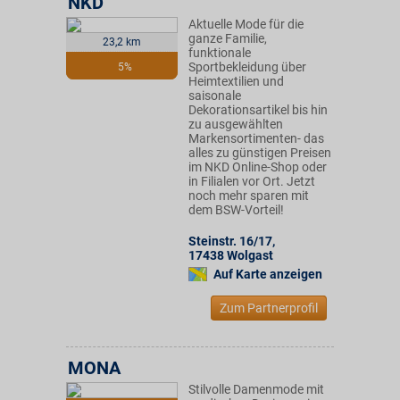
NKD
Aktuelle Mode für die
ganze Familie,
23,2 km
funktionale
Sportbekleidung über
5%
Heimtextilien und
saisonale
Dekorationsartikel bis hin
zu ausgewählten
Markensortimenten- das
alles zu günstigen Preisen
im NKD Online-Shop oder
in Filialen vor Ort. Jetzt
noch mehr sparen mit
dem BSW-Vorteil!
Steinstr. 16/17
,
17438
Wolgast
Auf Karte anzeigen
Zum Partnerprofil
MONA
Stilvolle Damenmode mit