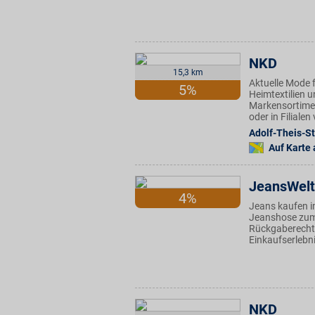
NKD
15,3 km
Aktuelle Mode f
5%
Heimtextilien u
Markensortimen
oder in Filiale
Adolf-Theis-St
Auf Karte
JeansWelt
4%
Jeans kaufen i
Jeanshose zum 
Rückgaberecht 
Einkaufserlebni
NKD