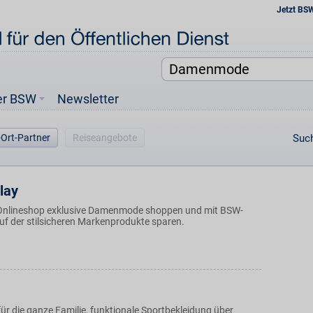
Jetzt BS
er BSW
Newsletter
-Ort-Partner
Reiseangebote
Such
lay
Onlineshop exklusive Damenmode shoppen und mit BSW-
auf der stilsicheren Markenprodukte sparen.
ür die ganze Familie, funktionale Sportbekleidung über