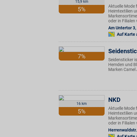
15,9 km
Aktuelle Mode f
5%
Heimtextilien u
Markensortimen
oder in Filiale
Am Untertor 3
,
Auf Karte
Seidenstic
7%
Seidensticker i
Hemden und Blu
Marken Camel A
NKD
16 km
Aktuelle Mode f
5%
Heimtextilien u
Markensortimen
oder in Filiale
Herrenwaldstr.
Auf Karte