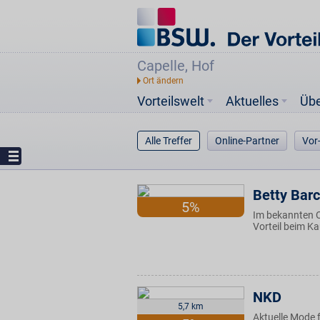
Capelle, Hof
Vorteilswelt
Aktuelles
Üb
Alle Treffer
Online-Partner
Vor
Betty Barc
5%
Im bekannten 
Vorteil beim K
NKD
5,7 km
Aktuelle Mode f