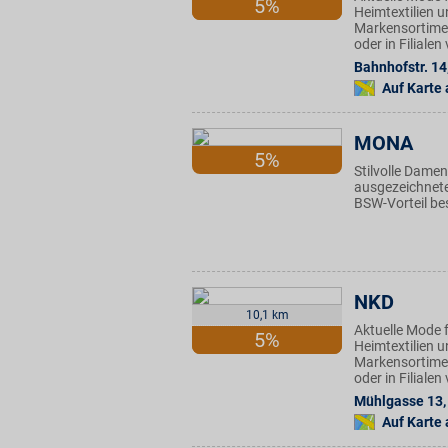
5%
Heimtextilien u
Markensortimen
oder in Filiale
Bahnhofstr. 14
Auf Karte
MONA
5%
Stilvolle Dame
ausgezeichnete
BSW-Vorteil be
NKD
10,1 km
Aktuelle Mode f
5%
Heimtextilien u
Markensortimen
oder in Filiale
Mühlgasse 13
,
Auf Karte