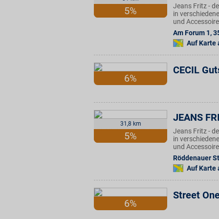
Jeans Fritz - 
5%
in verschieden
und Accessoires
Am Forum 1
,
3
Auf Karte
CECIL Gut
6%
JEANS FR
31,8 km
Jeans Fritz - 
5%
in verschieden
und Accessoires
Röddenauer Str
Auf Karte
Street On
6%