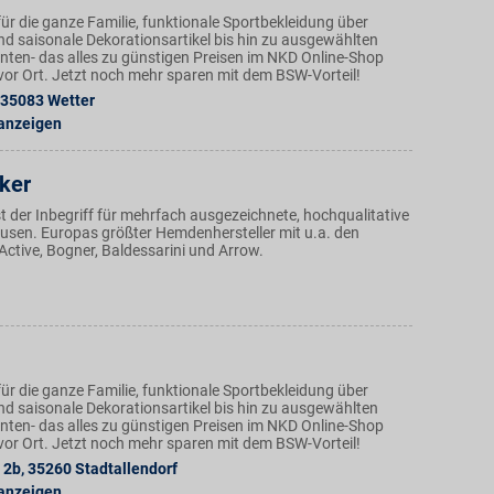
ür die ganze Familie, funktionale Sportbekleidung über
nd saisonale Dekorationsartikel bis hin zu ausgewählten
ten- das alles zu günstigen Preisen im NKD Online-Shop
n vor Ort. Jetzt noch mehr sparen mit dem BSW-Vorteil!
35083
Wetter
 anzeigen
ker
st der Inbegriff für mehrfach ausgezeichnete, hochqualitative
sen. Europas größter Hemdenhersteller mit u.a. den
ctive, Bogner, Baldessarini und Arrow.
ür die ganze Familie, funktionale Sportbekleidung über
nd saisonale Dekorationsartikel bis hin zu ausgewählten
ten- das alles zu günstigen Preisen im NKD Online-Shop
n vor Ort. Jetzt noch mehr sparen mit dem BSW-Vorteil!
 2b
,
35260
Stadtallendorf
 anzeigen