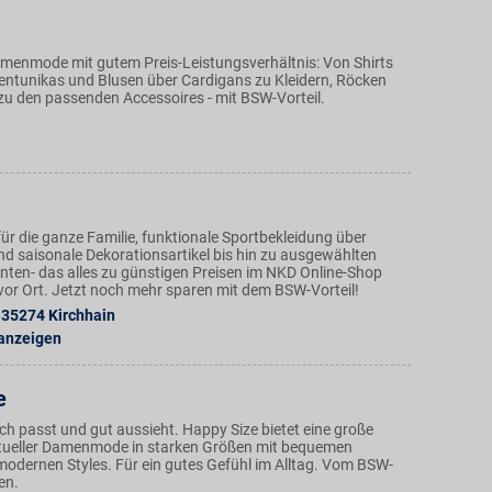
amenmode mit gutem Preis-Leistungsverhältnis: Von Shirts
ntunikas und Blusen über Cardigans zu Kleidern, Röcken
zu den passenden Accessoires - mit BSW-Vorteil.
ür die ganze Familie, funktionale Sportbekleidung über
nd saisonale Dekorationsartikel bis hin zu ausgewählten
ten- das alles zu günstigen Preisen im NKD Online-Shop
n vor Ort. Jetzt noch mehr sparen mit dem BSW-Vorteil!
35274
Kirchhain
 anzeigen
e
ch passt und gut aussieht. Happy Size bietet eine große
tueller Damenmode in starken Größen mit bequemen
modernen Styles. Für ein gutes Gefühl im Alltag. Vom BSW-
ren.