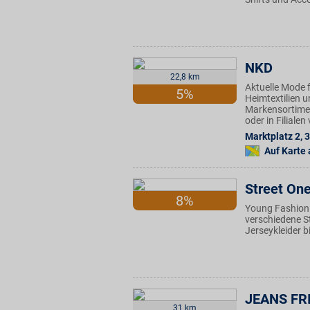
NKD
22,8 km
Aktuelle Mode f
5%
Heimtextilien u
Markensortimen
oder in Filiale
Marktplatz 2
,
3
Auf Karte
Street On
8%
Young Fashion 
verschiedene S
Jerseykleider 
JEANS FR
31 km