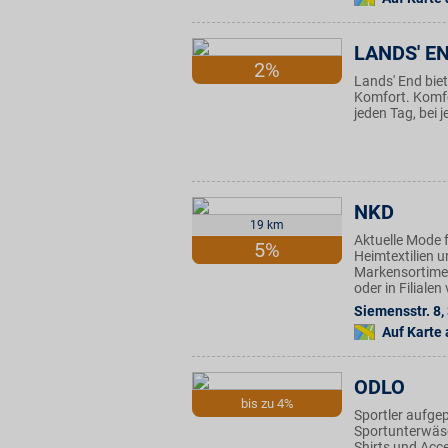
LANDS' E
2%
Lands' End biet
Komfort. Komfor
jeden Tag, bei 
NKD
19 km
Aktuelle Mode f
5%
Heimtextilien u
Markensortimen
oder in Filiale
Siemensstr. 8
,
Auf Karte
ODLO
bis zu 4%
Sportler aufgep
Sportunterwäsc
Shirts und Acc