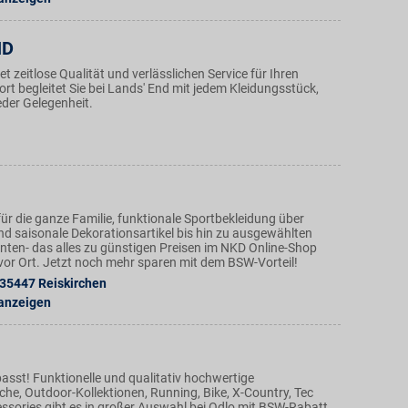
ND
et zeitlose Qualität und verlässlichen Service für Ihren
t begleitet Sie bei Lands' End mit jedem Kleidungsstück,
jeder Gelegenheit.
ür die ganze Familie, funktionale Sportbekleidung über
nd saisonale Dekorationsartikel bis hin zu ausgewählten
ten- das alles zu günstigen Preisen im NKD Online-Shop
n vor Ort. Jetzt noch mehr sparen mit dem BSW-Vorteil!
35447
Reiskirchen
 anzeigen
asst! Funktionelle und qualitativ hochwertige
he, Outdoor-Kollektionen, Running, Bike, X-Country, Tec
essories gibt es in großer Auswahl bei Odlo mit BSW-Rabatt.