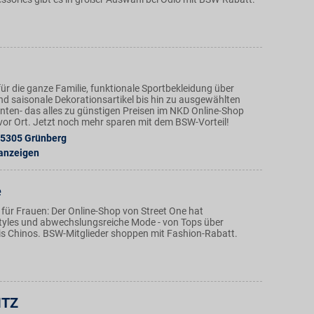
ür die ganze Familie, funktionale Sportbekleidung über
nd saisonale Dekorationsartikel bis hin zu ausgewählten
ten- das alles zu günstigen Preisen im NKD Online-Shop
n vor Ort. Jetzt noch mehr sparen mit dem BSW-Vorteil!
5305
Grünberg
 anzeigen
e
für Frauen: Der Online-Shop von Street One hat
tyles und abwechslungsreiche Mode - von Tops über
bis Chinos. BSW-Mitglieder shoppen mit Fashion-Rabatt.
ITZ