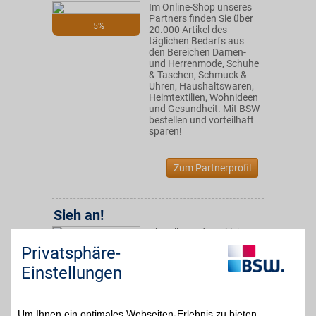
Im Online-Shop unseres
Partners finden Sie über
5%
20.000 Artikel des
täglichen Bedarfs aus
den Bereichen Damen-
und Herrenmode, Schuhe
& Taschen, Schmuck &
Uhren, Haushaltswaren,
Heimtextilien, Wohnideen
und Gesundheit. Mit BSW
bestellen und vorteilhaft
sparen!
Zum Partnerprofil
Sieh an!
Aktuelle Mode zu kleinen
Preisen: Kleidung für
Privatsphäre-
3%
jeden Figurtyp und in
vielen Spezialgrößen
Einstellungen
online bestellen und mit
BSW-Vorteil sparen.
Um Ihnen ein optimales Webseiten-Erlebnis zu bieten