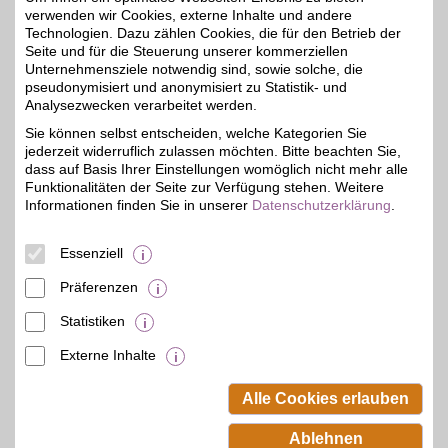
Zum Partnerprofil
verwenden wir Cookies, externe Inhalte und andere
Technologien. Dazu zählen Cookies, die für den Betrieb der
Seite und für die Steuerung unserer kommerziellen
Unternehmensziele notwendig sind, sowie solche, die
Manhenke
pseudonymisiert und anonymisiert zu Statistik- und
Stilvolle Mode für Damen
Analysezwecken verarbeitet werden.
und Herren: Höchste
5%
Sie können selbst entscheiden, welche Kategorien Sie
Qualität, ausgewählte
jederzeit widerruflich zulassen möchten. Bitte beachten Sie,
Top-Marken und
individuell
dass auf Basis Ihrer Einstellungen womöglich nicht mehr alle
zusammengestellte
Funktionalitäten der Seite zur Verfügung stehen. Weitere
Styleboxen. Jetzt stöbern
Informationen finden Sie in unserer
Datenschutzerklärung
.
und mit BSW-Vorteil
shoppen!
Essenziell
Zum Partnerprofil
Präferenzen
Statistiken
mehr anzeigen
Externe Inhalte
© BSW Verbraucher-Service
Beamten-Selbsthilfewerk GmbH.
Alle Cookies erlauben
Alle Rechte vorbehalten.
Ablehnen