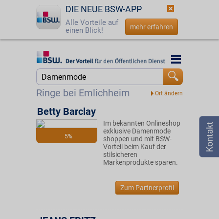
DIE NEUE BSW-APP
Alle Vorteile auf
mehr erfahren
einen Blick!
Startseite
Startseite
Jetzt BSW-Mitglied werden
Suche
Ringe bei Emlichheim
Login
Betty Barclay
Im bekannten Onlineshop
☎
0800 - 279 25 82
exklusive Damenmode
5%
shoppen und mit BSW-
Vorteil beim Kauf der
stilsicheren
Markenprodukte sparen.
Zum Partnerprofil