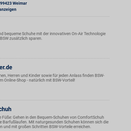
99423
Weimar
 anzeigen
d bequeme Schuhe mit der innovativen On-Air Technologie
 BSW zusätzlich sparen.
er.de
en, Herren und Kinder sowie für jeden Anlass finden BSW-
 im Online-Shop - natürlich mit BSW-Vorteil!
chuh
die Füße: Gehen in den Bequem-Schuhen von ComfortSchuh
wie Barfußlaufen. Mit naturgesunden Schuhen können sich die
n und mit großen Schritten BSW-Vorteile erreichen.