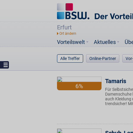
Erfurt
Vorteilswelt
Aktuelles
Üb
Alle Treffer
Online-Partner
Vor
Tamaris
6%
Für Selbstsiche
Damenschuhe bi
auch Kleidung 
trendsicher! Mi