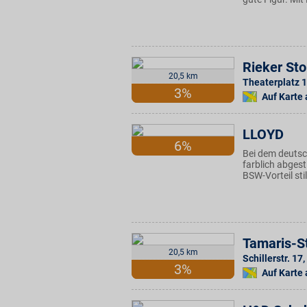
Rieker St
20,5 km
Theaterplatz 1
3%
Auf Karte
LLOYD
6%
Bei dem deuts
farblich abgest
BSW-Vorteil sti
Tamaris-S
20,5 km
Schillerstr. 17
,
3%
Auf Karte