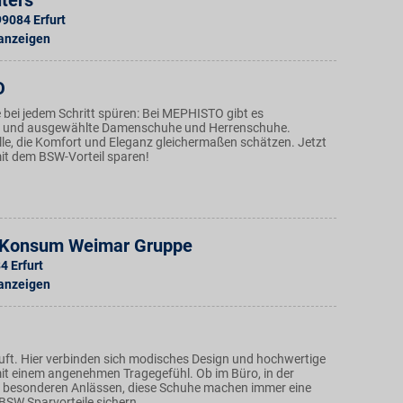
ters
99084
Erfurt
 anzeigen
O
ie bei jedem Schritt spüren: Bei MEPHISTO gibt es
und ausgewählte Damenschuhe und Herrenschuhe.
lle, die Komfort und Eleganz gleichermaßen schätzen. Jetzt
t dem BSW-Vorteil sparen!
- Konsum Weimar Gruppe
84
Erfurt
 anzeigen
äuft. Hier verbinden sich modisches Design und hochwertige
it einem angenehmen Tragegefühl. Ob im Büro, in der
zu besonderen Anlässen, diese Schuhe machen immer eine
 BSW Sparvorteile sichern.