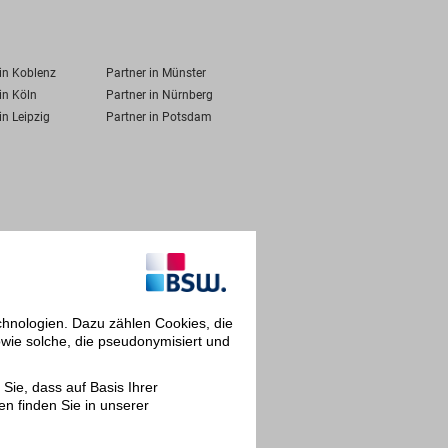
 in Koblenz
Partner in Münster
in Köln
Partner in Nürnberg
in Leipzig
Partner in Potsdam
chnologien. Dazu zählen Cookies, die
owie solche, die pseudonymisiert und
Sie, dass auf Basis Ihrer
en finden Sie in unserer