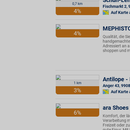
Schuh-Len
0,7 km
Fischmarkt 2
,
4%
Auf Karte
MEPHIST
4%
Qualität, die S
handgemachte 
Adressiert an a
shoppen und mi
Antilope 
1 km
Anger 43
,
990
3%
Auf Karte
ara Shoes
6%
Komfort, der l
Verarbeitung m
Freizeit oder 
gute Figur. Mit