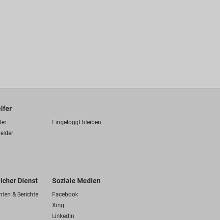
lfer
ter
Eingeloggt bleiben
elder
licher Dienst
Soziale Medien
hten & Berichte
Facebook
Xing
LinkedIn