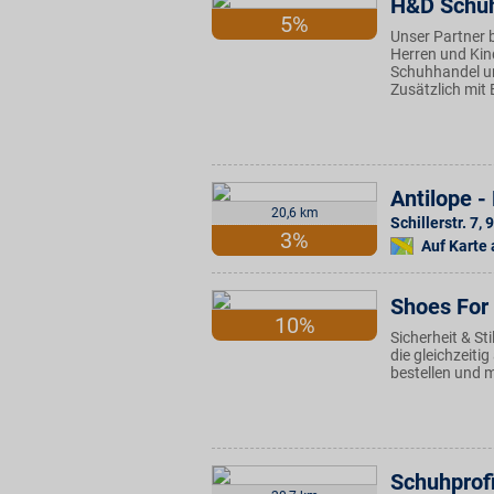
H&D Schu
5%
Unser Partner 
Herren und Kin
Schuhhandel um
Zusätzlich mit 
Antilope 
20,6 km
Schillerstr. 7
,
9
3%
Auf Karte
Shoes For
10%
Sicherheit & St
die gleichzeiti
bestellen und m
Schuhprof