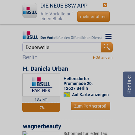
DIE NEUE BSW-APP
Alle Vorteile auf
mehr erfahren
einen Blick!
Startseite
Startseite
Jetzt BSW-Mitglied werden
Suche
Berlin
Login
H. Daniela Urban
Hellersdorfer
☎
0800 - 279 25 82
Promenade 20
,
12627
Berlin
Auf Karte anzeigen
13,8 km
Zum Partnerprofil
7%
wagnerbeauty
Schönheit für jeden Tag.