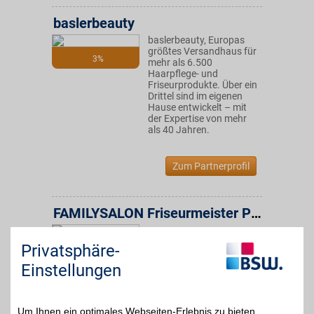
baslerbeauty
baslerbeauty, Europas
größtes Versandhaus für
3%
mehr als 6.500
Haarpflege- und
Friseurprodukte. Über ein
Drittel sind im eigenen
Hause entwickelt – mit
der Expertise von mehr
als 40 Jahren.
Zum Partnerprofil
FAMILYSALON Friseurmeister Petra Urban
Niederheidenstr. 28
,
19 km
Privatsphäre-
15366
Neuenhagen
Auf Karte anzeigen
5%
Einstellungen
Zum Partnerprofil
Um Ihnen ein optimales Webseiten-Erlebnis zu bieten