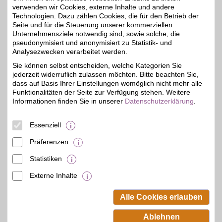
verwenden wir Cookies, externe Inhalte und andere
Friseurwelt IBS
Technologien. Dazu zählen Cookies, die für den Betrieb der
Seite und für die Steuerung unserer kommerziellen
Marktplatz 3
,
Unternehmensziele notwendig sind, sowie solche, die
21,2 km
16321
Bernau
pseudonymisiert und anonymisiert zu Statistik- und
Auf Karte anzeigen
Analysezwecken verarbeitet werden.
5%
Sie können selbst entscheiden, welche Kategorien Sie
Zum Partnerprofil
jederzeit widerruflich zulassen möchten. Bitte beachten Sie,
dass auf Basis Ihrer Einstellungen womöglich nicht mehr alle
Funktionalitäten der Seite zur Verfügung stehen. Weitere
Haare von Henryk Braun
Informationen finden Sie in unserer
Datenschutzerklärung
.
Hebbelstr. 44
,
Essenziell
14467
Potsdam
Auf Karte anzeigen
Präferenzen
26,8 km
Zum Partnerprofil
Statistiken
5%
Externe Inhalte
© BSW Verbraucher-Service
Beamten-Selbsthilfewerk GmbH.
Alle Cookies erlauben
Alle Rechte vorbehalten.
Ablehnen