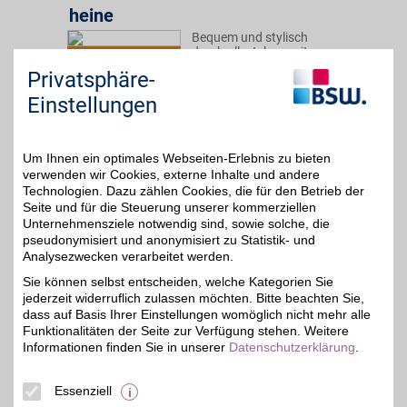
heine
Bequem und stylisch
durch alle Jahreszeiten:
4%
Unser Partner hat ein
Privatsphäre-
weitreichendes Sortiment
von Bekleidung, Schuhen,
Einstellungen
Accessoires und Wohn-
Artikeln. BSW-Mitglieder
profitieren bei der
Bestellung zusätzlich.
Um Ihnen ein optimales Webseiten-Erlebnis zu bieten
verwenden wir Cookies, externe Inhalte und andere
Technologien. Dazu zählen Cookies, die für den Betrieb der
Zum Partnerprofil
Seite und für die Steuerung unserer kommerziellen
Unternehmensziele notwendig sind, sowie solche, die
pseudonymisiert und anonymisiert zu Statistik- und
Analysezwecken verarbeitet werden.
Marc O'Polo
Sie können selbst entscheiden, welche Kategorien Sie
Lässig, urban,
jederzeit widerruflich zulassen möchten. Bitte beachten Sie,
anspruchsvoll und
bis zu 8%
elegant: Marc O'Polo ist
dass auf Basis Ihrer Einstellungen womöglich nicht mehr alle
bekannt für seine
Funktionalitäten der Seite zur Verfügung stehen. Weitere
Premium casual Mode.
Informationen finden Sie in unserer
Datenschutzerklärung
.
Modebewusste mit
hohem Anspruch
aufgepasst: Mit BSW-
Essenziell
Vorteil sparen.