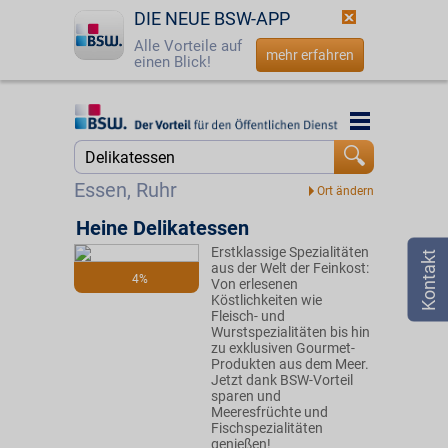
DIE NEUE BSW-APP
Alle Vorteile auf
mehr erfahren
einen Blick!
Startseite
Startseite
Jetzt BSW-Mitglied werden
Suche
Essen, Ruhr
Login
Heine Delikatessen
Erstklassige Spezialitäten
☎
0800 - 279 25 82
aus der Welt der Feinkost:
4%
Von erlesenen
Köstlichkeiten wie
Fleisch- und
Wurstspezialitäten bis hin
zu exklusiven Gourmet-
Produkten aus dem Meer.
Jetzt dank BSW-Vorteil
sparen und
Meeresfrüchte und
Fischspezialitäten
genießen!