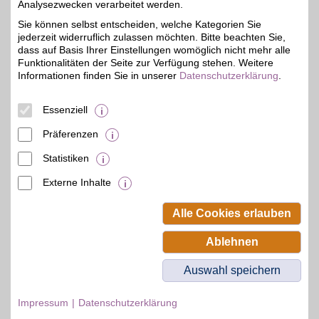
Olivenöl und ausgewählte
Analysezwecken verarbeitet werden.
Feinkost bringen
Sie können selbst entscheiden, welche Kategorien Sie
mediterrane Aromen und
jederzeit widerruflich zulassen möchten. Bitte beachten Sie,
besondere
Geschmacksmomente
dass auf Basis Ihrer Einstellungen womöglich nicht mehr alle
auf den Tisch. Sorgfältig
Funktionalitäten der Seite zur Verfügung stehen. Weitere
ausgewählte Zutaten und
Informationen finden Sie in unserer
Datenschutzerklärung
.
langjährige Erfahrung
stehen dabei im
Mittelpunkt. Ihr BSW-
Essenziell
Vorteil lohnt sich.
Präferenzen
Zum Partnerprofil
Statistiken
Externe Inhalte
© BSW Verbraucher-Service
Beamten-Selbsthilfewerk GmbH.
Alle Cookies erlauben
Alle Rechte vorbehalten.
Ablehnen
Auswahl speichern
Impressum
Datenschutzerklärung