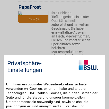
PapaFrost
Ihre Lieblings-
Tiefkühlgerichte in bester
4% + 5%
Qualität, schnell
zubereitet und mit vollem
Geschmack. Sie haben
eine vielfältige Auswahl
an Fisch, Meeresfrüchten,
Fleisch und vegetarischen
Spezialitäten sowie
beliebten
Markenprodukten wie
Iglo und Gosch. Jetzt
bestellen und mit
Privatsphäre-
unserem BSW-Vorteil
sparen!
Einstellungen
Zum Partnerprofil
Um Ihnen ein optimales Webseiten-Erlebnis zu bieten
verwenden wir Cookies, externe Inhalte und andere
Technologien. Dazu zählen Cookies, die für den Betrieb der
Fratelli Carli
Seite und für die Steuerung unserer kommerziellen
Unternehmensziele notwendig sind, sowie solche, die
Italienischer Genuss mit
pseudonymisiert und anonymisiert zu Statistik- und
Tradition. Hochwertiges
5%