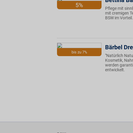
Bettina Ba
5%
Pflege mit sinn
mit cremigen Te
BSW im Vorteil.
Bärbel Dre
bis zu 7%
"Natürlich Natu
Kosmetik, Nah
werden garanti
entwickelt.