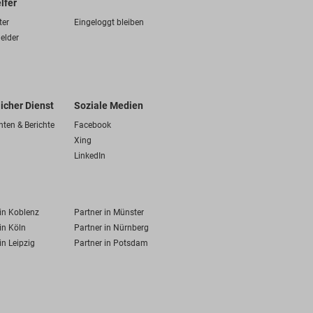
lfer
ter
Eingeloggt bleiben
elder
licher Dienst
Soziale Medien
hten & Berichte
Facebook
Xing
LinkedIn
 in Koblenz
Partner in Münster
in Köln
Partner in Nürnberg
in Leipzig
Partner in Potsdam