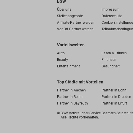
BSW
Über uns
Impressum
Stellenangebote
Datenschutz
Affiliate-Partner werden
Cookie-Einstellung
Vor Ort Partner werden
Teilnahmebedingu
Vorteilswelten
Auto
Essen & Trinken
Beauty
Finanzen
Entertainment
Gesundheit
Top Städte mit Vorteilen
Partner in Aachen
Partner in Bonn
Partner in Berlin
Partner in Dresden
Partner in Bayreuth
Partner in Erfurt
© BSW Verbraucher-Service
Beamten-Selbsthil
Alle Rechte vorbehalten.