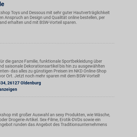
de
exshop Toys und Dessous mit sehr guter Hautverträglichkeit
n Anspruch an Design und Qualität online bestellen, per
and erhalten und mit BSW-Vorteil sparen.
ür die ganze Familie, funktionale Sportbekleidung über
nd saisonale Dekorationsartikel bis hin zu ausgewählten
ten- das alles zu günstigen Preisen im NKD Online-Shop
n vor Ort. Jetzt noch mehr sparen mit dem BSW-Vorteil!
334
,
26127
Oldenburg
 anzeigen
tikshop mit großer Auswahl an sexy Produkten, wie Wäsche,
der Drogerie-Artikel. Sex-Filme, Erotik-DVDs sowie ein
ngebot runden das Angebot des Traditionsunternehmens