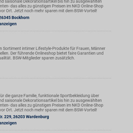
nd saisonale Dekorationsartikel bis hin zu ausgewählten
ten- das alles zu günstigen Preisen im NKD Online-Shop
n vor Ort. Jetzt noch mehr sparen mit dem BSW-Vorteil!
26345
Bockhorn
 anzeigen
en Sortiment intimer Lifestyle-Produkte für Frauen, Männer
llen. Der führende Onlineshop bietet faire Garantien und
alität. BSW-Mitglieder sparen zusätzlich.
ür die ganze Familie, funktionale Sportbekleidung über
nd saisonale Dekorationsartikel bis hin zu ausgewählten
ten- das alles zu günstigen Preisen im NKD Online-Shop
n vor Ort. Jetzt noch mehr sparen mit dem BSW-Vorteil!
r. 229
,
26203
Wardenburg
 anzeigen