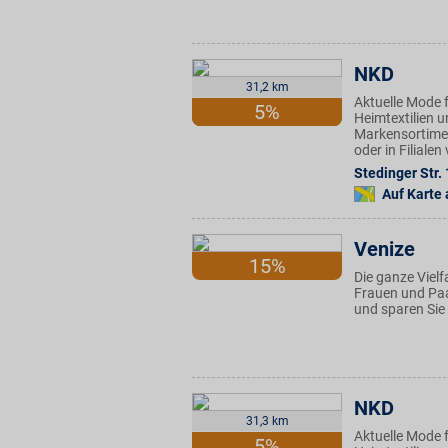
NKD
31,2 km
Aktuelle Mode f
5%
Heimtextilien u
Markensortimen
oder in Filiale
Stedinger Str.
Auf Karte
Venize
15%
Die ganze Vielf
Frauen und Paar
und sparen Sie 
NKD
31,3 km
Aktuelle Mode f
5%