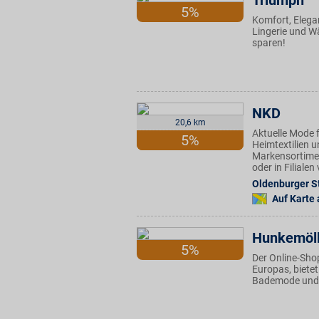
Triumph
5%
Komfort, Elegan
Lingerie und W
sparen!
NKD
20,6 km
Aktuelle Mode f
5%
Heimtextilien u
Markensortimen
oder in Filiale
Oldenburger St
Auf Karte
Hunkemöll
5%
Der Online-Sho
Europas, biete
Bademode und A