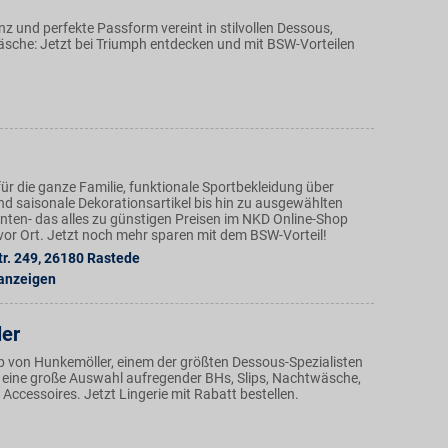
z und perfekte Passform vereint in stilvollen Dessous,
äsche: Jetzt bei Triumph entdecken und mit BSW-Vorteilen
ür die ganze Familie, funktionale Sportbekleidung über
nd saisonale Dekorationsartikel bis hin zu ausgewählten
ten- das alles zu günstigen Preisen im NKD Online-Shop
n vor Ort. Jetzt noch mehr sparen mit dem BSW-Vorteil!
r. 249
,
26180
Rastede
 anzeigen
er
p von Hunkemöller, einem der größten Dessous-Spezialisten
t eine große Auswahl aufregender BHs, Slips, Nachtwäsche,
ccessoires. Jetzt Lingerie mit Rabatt bestellen.