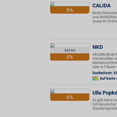
CALIDA
5%
Beste Schweize
und Wohlfühlbas
sowie im Onlin
NKD
34,9 km
Aktuelle Mode f
5%
Heimtextilien u
Markensortimen
oder in Filiale
Duckwitzstr. 5
Auf Karte
Ulla Popk
6%
Es gibt keine 
mit klassischer
Standardgrößen