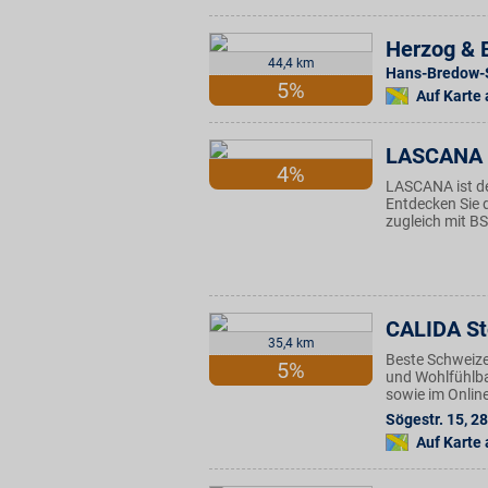
Herzog & 
44,4 km
Hans-Bredow-S
5%
Auf Karte
LASCANA
4%
LASCANA ist de
Entdecken Sie d
zugleich mit BS
CALIDA St
35,4 km
Beste Schweize
5%
und Wohlfühlbas
sowie im Onlin
Sögestr. 15
,
28
Auf Karte