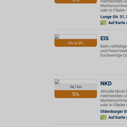
Heimtextilien u
Markensortimen
oder in Filiale
Lange Str. 31
,
Auf Karte
EIS
bis zu 8%
Beim vielfältig
und Paare beste
hochwertige Qu
NKD
34,7 km
Aktuelle Mode f
5%
Heimtextilien u
Markensortimen
oder in Filiale
Oldenburger St
Auf Karte