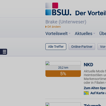
Brake (Unterweser)
Vorteilswelt
Aktuelles
Üb
Alle Treffer
Online-Partner
Vor
NKD
20,2 km
Aktuelle Mode f
5%
Heimtextilien u
Markensortimen
oder in Filiale
Zum Alten Spe
Auf Karte