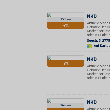
NKD
35,1 km
Aktuelle Mode f
5%
Heimtextilien u
Markensortimen
oder in Filiale
Seestr. 5
,
2775
Auf Karte
NKD
5%
Aktuelle Mode f
Heimtextilien u
Markensortimen
oder in Filiale
NKD
36,6 km
Aktuelle Mode f