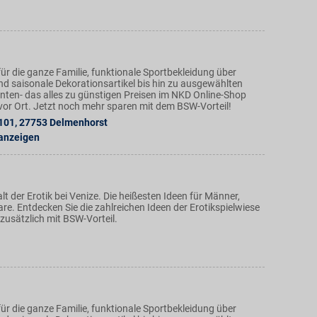
ür die ganze Familie, funktionale Sportbekleidung über
nd saisonale Dekorationsartikel bis hin zu ausgewählten
ten- das alles zu günstigen Preisen im NKD Online-Shop
n vor Ort. Jetzt noch mehr sparen mit dem BSW-Vorteil!
 101
,
27753
Delmenhorst
 anzeigen
alt der Erotik bei Venize. Die heißesten Ideen für Männer,
e. Entdecken Sie die zahlreichen Ideen der Erotikspielwiese
zusätzlich mit BSW-Vorteil.
ür die ganze Familie, funktionale Sportbekleidung über