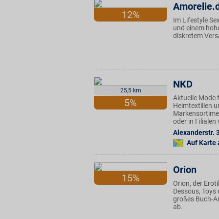
Amorelie.
12%
Im Lifestyle S
und einem hohe
diskretem Vers
NKD
25,5 km
Aktuelle Mode f
5%
Heimtextilien u
Markensortimen
oder in Filiale
Alexanderstr. 
Auf Karte
Orion
15%
Orion, der Ero
Dessous, Toys o
großes Buch-A
ab.