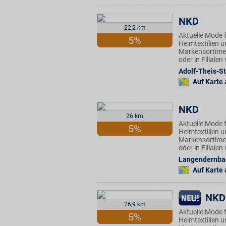
NKD
22,2 km
Aktuelle Mode f
5%
Heimtextilien u
Markensortimen
oder in Filiale
Adolf-Theis-St
Auf Karte
NKD
26 km
Aktuelle Mode f
5%
Heimtextilien u
Markensortimen
oder in Filiale
Langendernbac
Auf Karte
NKD
26,9 km
Aktuelle Mode f
5%
Heimtextilien u