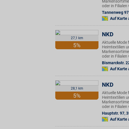
Markensortimen
oder in Filiale
Tannenweg 97
Auf Karte
NKD
27,1 km
Aktuelle Mode f
5%
Heimtextilien u
Markensortimen
oder in Filiale
Bismarckstr. 2
Auf Karte
NKD
28,1 km
Aktuelle Mode f
5%
Heimtextilien u
Markensortimen
oder in Filiale
Hauptstr. 97
,
3
Auf Karte