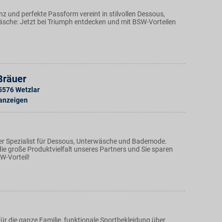
z und perfekte Passform vereint in stilvollen Dessous,
äsche: Jetzt bei Triumph entdecken und mit BSW-Vorteilen
Bräuer
5576
Wetzlar
 anzeigen
r Spezialist für Dessous, Unterwäsche und Bademode.
ie große Produktvielfalt unseres Partners und Sie sparen
W-Vorteil!
ür die ganze Familie, funktionale Sportbekleidung über