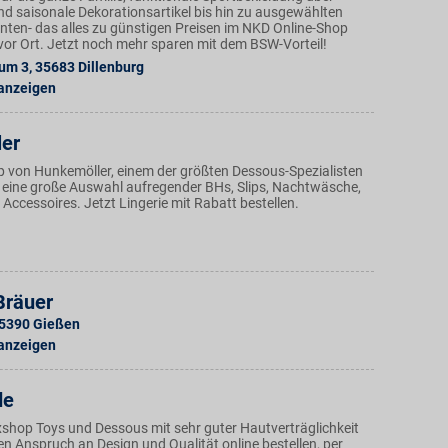
nd saisonale Dekorationsartikel bis hin zu ausgewählten
ten- das alles zu günstigen Preisen im NKD Online-Shop
n vor Ort. Jetzt noch mehr sparen mit dem BSW-Vorteil!
rum 3
,
35683
Dillenburg
 anzeigen
er
p von Hunkemöller, einem der größten Dessous-Spezialisten
t eine große Auswahl aufregender BHs, Slips, Nachtwäsche,
ccessoires. Jetzt Lingerie mit Rabatt bestellen.
Bräuer
5390
Gießen
 anzeigen
de
exshop Toys und Dessous mit sehr guter Hautverträglichkeit
n Anspruch an Design und Qualität online bestellen, per