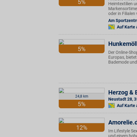
5%
Heimtextilien u
Markensortimen
oder in Filiale
Am Sportzent
Auf Karte
Hunkemöll
5%
Der Online-Sho
Europas, biete
Bademode und A
Herzog & 
24,8 km
Neustadt 28
,
3
5%
Auf Karte
Amorelie.
12%
Im Lifestyle S
und einem hohe