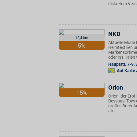
diskretem Vers
NKD
13,4 km
Aktuelle Mode f
5%
Heimtextilien u
Markensortimen
oder in Filiale
Hauptstr. 7-9
,
Auf Karte
Orion
15%
Orion, der Ero
Dessous, Toys o
großes Buch-A
ab.