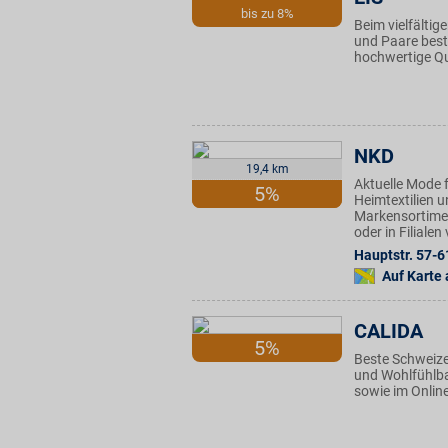
bis zu 8%
Beim vielfältig
und Paare beste
hochwertige Qu
NKD
19,4 km
Aktuelle Mode f
5%
Heimtextilien u
Markensortimen
oder in Filiale
Hauptstr. 57-6
Auf Karte
CALIDA
5%
Beste Schweize
und Wohlfühlbas
sowie im Onlin