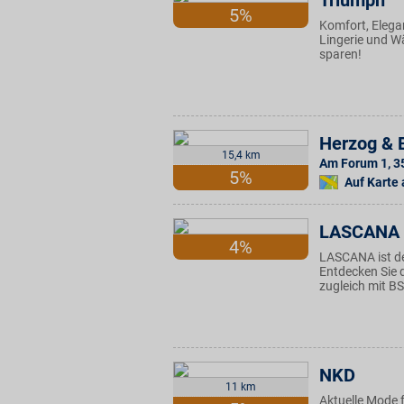
Triumph
5%
Komfort, Elegan
Lingerie und W
sparen!
Herzog & 
15,4 km
Am Forum 1
,
3
5%
Auf Karte
LASCANA
4%
LASCANA ist de
Entdecken Sie d
zugleich mit BS
NKD
11 km
Aktuelle Mode f