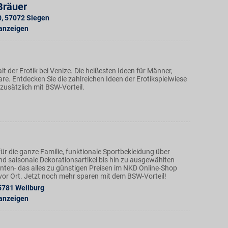
Bräuer
0
,
57072
Siegen
 anzeigen
alt der Erotik bei Venize. Die heißesten Ideen für Männer,
e. Entdecken Sie die zahlreichen Ideen der Erotikspielwiese
zusätzlich mit BSW-Vorteil.
ür die ganze Familie, funktionale Sportbekleidung über
nd saisonale Dekorationsartikel bis hin zu ausgewählten
ten- das alles zu günstigen Preisen im NKD Online-Shop
n vor Ort. Jetzt noch mehr sparen mit dem BSW-Vorteil!
5781
Weilburg
 anzeigen