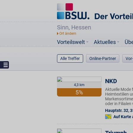
Sinn, Hessen
Vorteilswelt
Aktuelles
Üb
Alle Treffer
Online-Partner
Vor
NKD
4,3 km
Aktuelle Mode f
5%
Heimtextilien u
Markensortimen
oder in Filiale
Hauptstr. 32
,
3
Auf Karte