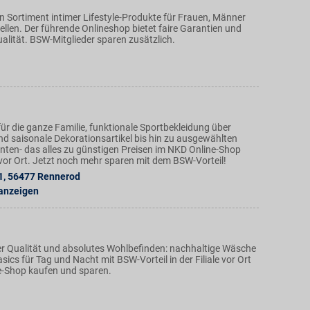
en Sortiment intimer Lifestyle-Produkte für Frauen, Männer
llen. Der führende Onlineshop bietet faire Garantien und
alität. BSW-Mitglieder sparen zusätzlich.
ür die ganze Familie, funktionale Sportbekleidung über
nd saisonale Dekorationsartikel bis hin zu ausgewählten
ten- das alles zu günstigen Preisen im NKD Online-Shop
n vor Ort. Jetzt noch mehr sparen mit dem BSW-Vorteil!
1
,
56477
Rennerod
 anzeigen
r Qualität und absolutes Wohlbefinden: nachhaltige Wäsche
ics für Tag und Nacht mit BSW-Vorteil in der Filiale vor Ort
e-Shop kaufen und sparen.