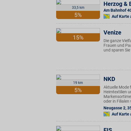
Herzog & 
33,5 km
Am Bahnhof 4
5%
Auf Karte
Venize
15%
Die ganze Vielf
Frauen und Paar
und sparen Sie 
NKD
19 km
Aktuelle Mode f
5%
Heimtextilien u
Markensortimen
oder in Filiale
Neugasse 2
,
3
Auf Karte
EIS