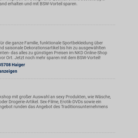
and erhalten und mit BSW-Vorteil sparen.
ür die ganze Familie, funktionale Sportbekleidung über
nd saisonale Dekorationsartikel bis hin zu ausgewählten
ten- das alles zu günstigen Preisen im NKD Online-Shop
n vor Ort. Jetzt noch mehr sparen mit dem BSW-Vorteil!
35708
Haiger
 anzeigen
tikshop mit großer Auswahl an sexy Produkten, wie Wäsche,
der Drogerie-Artikel. Sex-Filme, Erotik-DVDs sowie ein
ngebot runden das Angebot des Traditionsunternehmens