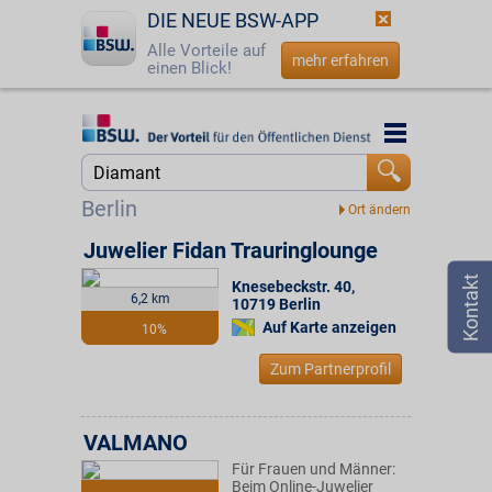
DIE NEUE BSW-APP
Alle Vorteile auf
mehr erfahren
einen Blick!
Startseite
Startseite
Jetzt BSW-Mitglied werden
Suche
Berlin
Login
Juwelier Fidan Trauringlounge
Knesebeckstr. 40
,
☎
0800 - 279 25 82
6,2 km
10719
Berlin
Auf Karte anzeigen
10%
Zum Partnerprofil
VALMANO
Für Frauen und Männer:
Beim Online-Juwelier