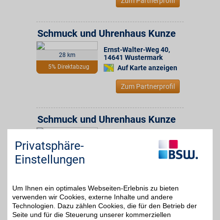
Zum Partnerprofil
Schmuck und Uhrenhaus Kunze
Ernst-Walter-Weg 40
,
28 km
14641
Wustermark
5% Direktabzug
Auf Karte anzeigen
Zum Partnerprofil
Schmuck und Uhrenhaus Kunze
Am Markt 6
,
28,2 km
Privatsphäre-
14656
Brieselang
5% Direktabzug
Auf Karte anzeigen
Einstellungen
Zum Partnerprofil
Um Ihnen ein optimales Webseiten-Erlebnis zu bieten
verwenden wir Cookies, externe Inhalte und andere
Gold DOCK Watch Store
Technologien. Dazu zählen Cookies, die für den Betrieb der
Seite und für die Steuerung unserer kommerziellen