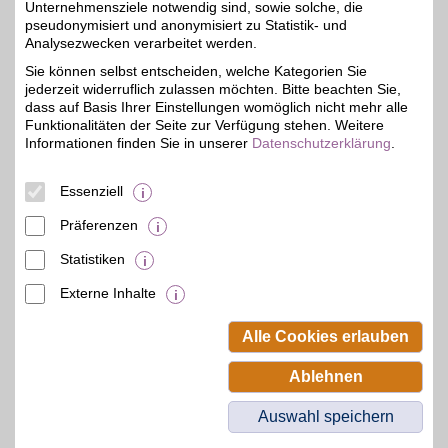
Alter Spandauer Weg 1
,
Unternehmensziele notwendig sind, sowie solche, die
28,9 km
14641
Wustermark
pseudonymisiert und anonymisiert zu Statistik- und
5% Direktabzug
Auf Karte anzeigen
Analysezwecken verarbeitet werden.
Sie können selbst entscheiden, welche Kategorien Sie
Zum Partnerprofil
jederzeit widerruflich zulassen möchten. Bitte beachten Sie,
dass auf Basis Ihrer Einstellungen womöglich nicht mehr alle
Funktionalitäten der Seite zur Verfügung stehen. Weitere
Uhrmachermeister-Juwelier Olaf Stackebrandt
Informationen finden Sie in unserer
Datenschutzerklärung
.
Mittelstr. 9
,
36,9 km
Essenziell
14641
Nauen
Auf Karte anzeigen
5%
Präferenzen
Zum Partnerprofil
Statistiken
Externe Inhalte
© BSW Verbraucher-Service
Beamten-Selbsthilfewerk GmbH.
Alle Cookies erlauben
Alle Rechte vorbehalten.
Ablehnen
Auswahl speichern