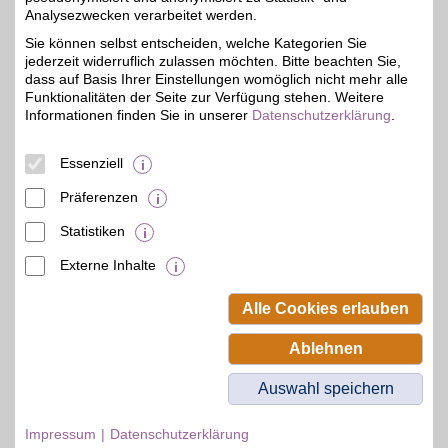
bequem per Rechnung
Analysezwecken verarbeitet werden.
4%
oder Raten im Onlineshop
kaufen. BSW-Mitglieder
Sie können selbst entscheiden, welche Kategorien Sie
shoppen mit BSW-Vorteil.
jederzeit widerruflich zulassen möchten. Bitte beachten Sie,
dass auf Basis Ihrer Einstellungen womöglich nicht mehr alle
Funktionalitäten der Seite zur Verfügung stehen. Weitere
Zum Partnerprofil
Informationen finden Sie in unserer
Datenschutzerklärung
.
Essenziell
BAUR Gutschein
Präferenzen
Zum Partnerprofil
4%
Statistiken
Externe Inhalte
© BSW Verbraucher-Service
Beamten-Selbsthilfewerk GmbH.
Alle Cookies erlauben
Alle Rechte vorbehalten.
Ablehnen
Auswahl speichern
Impressum
Datenschutzerklärung