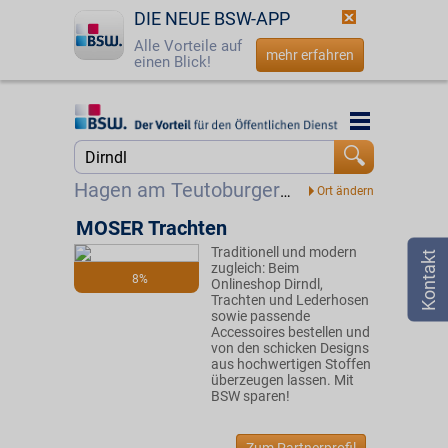
DIE NEUE BSW-APP
Alle Vorteile auf
mehr erfahren
einen Blick!
Startseite
Startseite
Jetzt BSW-Mitglied werden
Suche
Hagen am Teutoburger Wald
Login
MOSER Trachten
Traditionell und modern
☎
0800 - 279 25 82
zugleich: Beim
8%
Onlineshop Dirndl,
Trachten und Lederhosen
sowie passende
Accessoires bestellen und
von den schicken Designs
aus hochwertigen Stoffen
überzeugen lassen. Mit
BSW sparen!