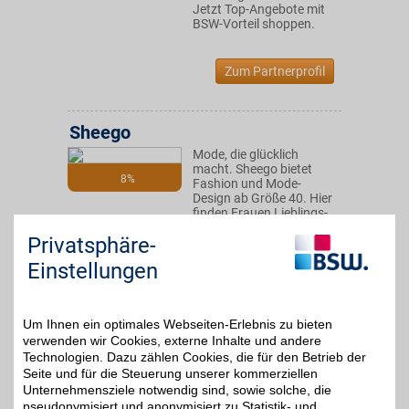
Jetzt Top-Angebote mit
BSW-Vorteil shoppen.
Zum Partnerprofil
Sheego
Mode, die glücklich
macht. Sheego bietet
8%
Fashion und Mode-
Design ab Größe 40. Hier
finden Frauen Lieblings-
Styles bei Kleidung,
Privatsphäre-
Accessoires, Wäsche und
Schuhe für jeden Anlass -
Einstellungen
mit hohem BSW-Vorteil.
Zum Partnerprofil
Um Ihnen ein optimales Webseiten-Erlebnis zu bieten
verwenden wir Cookies, externe Inhalte und andere
Technologien. Dazu zählen Cookies, die für den Betrieb der
Seite und für die Steuerung unserer kommerziellen
BAUR Versand
Unternehmensziele notwendig sind, sowie solche, die
Mode, Schuhe und Möbel
pseudonymisiert und anonymisiert zu Statistik- und