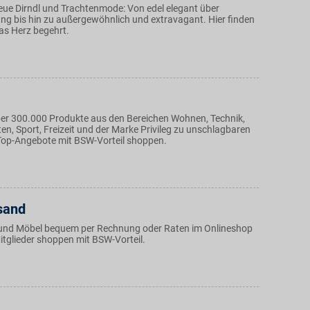
eue Dirndl und Trachtenmode: Von edel elegant über
ung bis hin zu außergewöhnlich und extravagant. Hier finden
das Herz begehrt.
über 300.000 Produkte aus den Bereichen Wohnen, Technik,
n, Sport, Freizeit und der Marke Privileg zu unschlagbaren
 Top-Angebote mit BSW-Vorteil shoppen.
sand
und Möbel bequem per Rechnung oder Raten im Onlineshop
tglieder shoppen mit BSW-Vorteil.