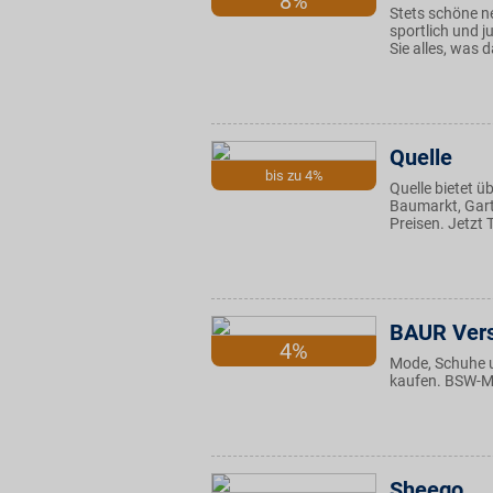
8%
Stets schöne n
sportlich und j
Sie alles, was 
Quelle
bis zu 4%
Quelle bietet 
Baumarkt, Garte
Preisen. Jetzt
BAUR Ver
4%
Mode, Schuhe 
kaufen. BSW-Mi
Sheego