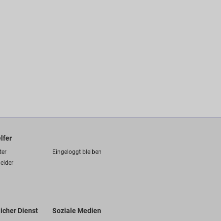
lfer
ter
Eingeloggt bleiben
elder
licher Dienst
Soziale Medien