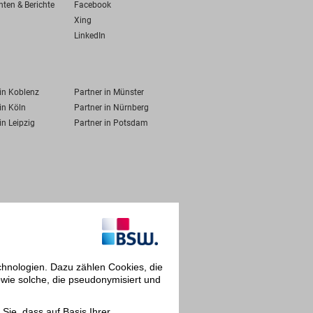
hten & Berichte
Facebook
Xing
LinkedIn
 in Koblenz
Partner in Münster
in Köln
Partner in Nürnberg
in Leipzig
Partner in Potsdam
chnologien. Dazu zählen Cookies, die
owie solche, die pseudonymisiert und
Sie, dass auf Basis Ihrer