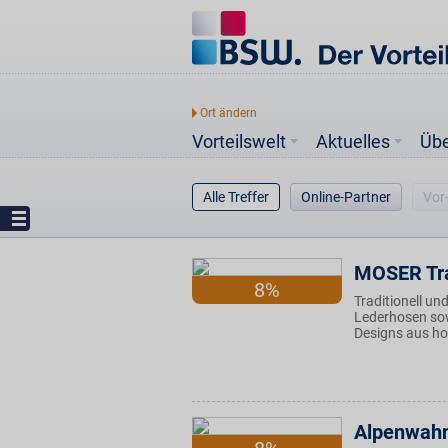
Vorteilswelt
Aktuelles
Üb
Alle Treffer
Online-Partner
Vor
MOSER Tr
8%
Traditionell un
Lederhosen sow
Designs aus ho
Alpenwah