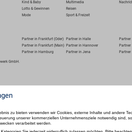
Kind & Baby
Multimedia
Nachric
Lotto & Gewinnen
Reisen
Mode
Sport & Freizeit
Partner in Frankfurt (Oder)
Partner in Halle
Partner
Partner in Frankfurt (Main)
Partner in Hannover
Partner 
Partner in Hamburg
Partner in Jena
Partner 
fewerk GmbH.
ngen
bnis zu bieten verwenden wir Cookies, externe Inhalte und andere Te
 Steuerung unserer kommerziellen Unternehmensziele notwendig sind, s
ezwecken verarbeitet werden.
Kategorien Sie jederzeit widerruflich zulassen möchten. Bitte beachten 