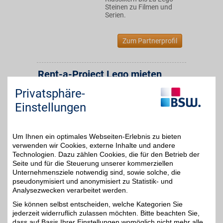
Steinen zu Filmen und
Serien.
Zum Partnerprofil
Rent-a-Project Lego mieten
Rent-a-Project vermietet
Privatsphäre-
hauptsächlich große
8%
Lego-Sets mit mehreren
Einstellungen
tausend Teilen und
weitere Klemmbaustein-
Sets. Das Angebot richtet
sich an Erwachsene und
Um Ihnen ein optimales Webseiten-Erlebnis zu bieten
Eltern von größeren
verwenden wir Cookies, externe Inhalte und andere
Kindern. Jetzt mit BSW-
Technologien. Dazu zählen Cookies, die für den Betrieb der
Vorteil sparen!
Seite und für die Steuerung unserer kommerziellen
Unternehmensziele notwendig sind, sowie solche, die
pseudonymisiert und anonymisiert zu Statistik- und
Zum Partnerprofil
Analysezwecken verarbeitet werden.
Sie können selbst entscheiden, welche Kategorien Sie
jederzeit widerruflich zulassen möchten. Bitte beachten Sie,
WOW
dass auf Basis Ihrer Einstellungen womöglich nicht mehr alle