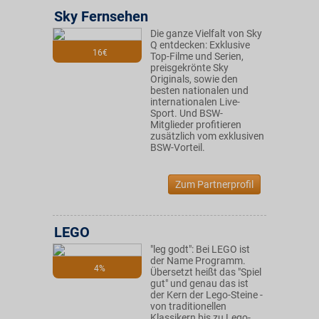
Sky Fernsehen
Die ganze Vielfalt von Sky
Q entdecken: Exklusive
16€
Top-Filme und Serien,
preisgekrönte Sky
Originals, sowie den
besten nationalen und
internationalen Live-
Sport. Und BSW-
Mitglieder profitieren
zusätzlich vom exklusiven
BSW-Vorteil.
Zum Partnerprofil
LEGO
"leg godt": Bei LEGO ist
der Name Programm.
4%
Übersetzt heißt das "Spiel
gut" und genau das ist
der Kern der Lego-Steine -
von traditionellen
Klassikern bis zu Lego-