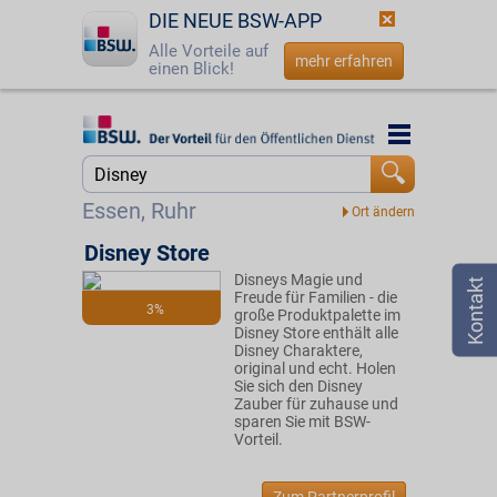
DIE NEUE BSW-APP
Alle Vorteile auf
mehr erfahren
einen Blick!
Startseite
Startseite
Jetzt BSW-Mitglied werden
Suche
Essen, Ruhr
Login
Disney Store
Disneys Magie und
☎
0800 - 279 25 82
Freude für Familien - die
3%
große Produktpalette im
Disney Store enthält alle
Disney Charaktere,
original und echt. Holen
Sie sich den Disney
Zauber für zuhause und
sparen Sie mit BSW-
Vorteil.