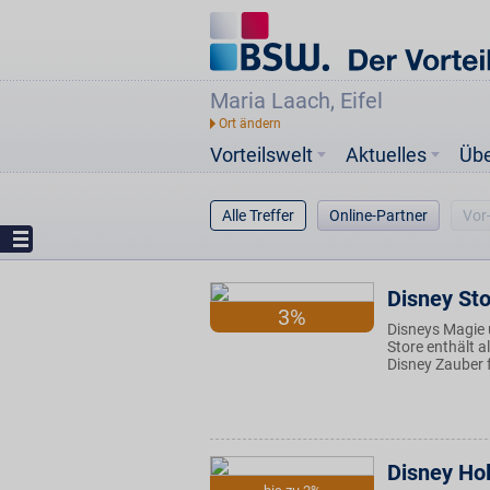
Maria Laach, Eifel
Vorteilswelt
Aktuelles
Üb
Alle Treffer
Online-Partner
Vor
Disney St
3%
Disneys Magie u
Store enthält a
Disney Zauber 
Disney Ho