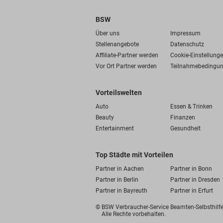
BSW
Über uns
Impressum
Stellenangebote
Datenschutz
Affiliate-Partner werden
Cookie-Einstellung
Vor Ort Partner werden
Teilnahmebedingu
Vorteilswelten
Auto
Essen & Trinken
Beauty
Finanzen
Entertainment
Gesundheit
Top Städte mit Vorteilen
Partner in Aachen
Partner in Bonn
Partner in Berlin
Partner in Dresden
Partner in Bayreuth
Partner in Erfurt
© BSW Verbraucher-Service
Beamten-Selbsthil
Alle Rechte vorbehalten.