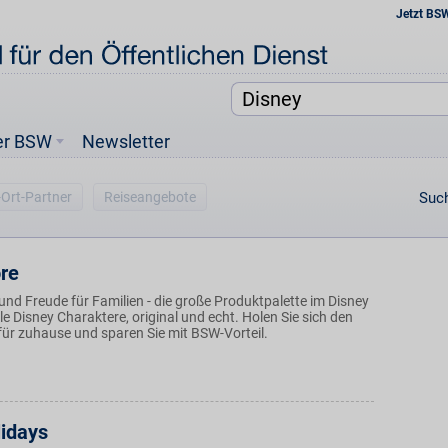
Jetzt BS
er BSW
Newsletter
-Ort-Partner
Reiseangebote
Such
ore
nd Freude für Familien - die große Produktpalette im Disney
lle Disney Charaktere, original und echt. Holen Sie sich den
für zuhause und sparen Sie mit BSW-Vorteil.
lidays