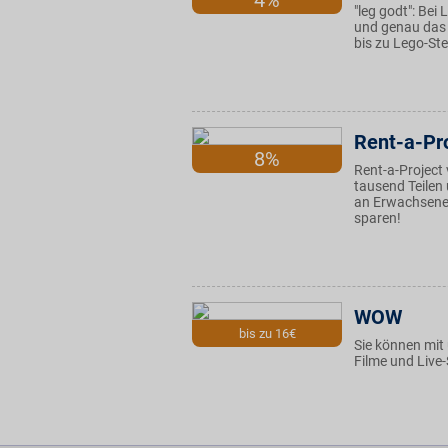
4%
"leg godt": Bei
und genau das i
bis zu Lego-Ste
Rent-a-Pr
8%
Rent-a-Project
tausend Teilen
an Erwachsene 
sparen!
WOW
bis zu 16€
Sie können mit 
Filme und Live