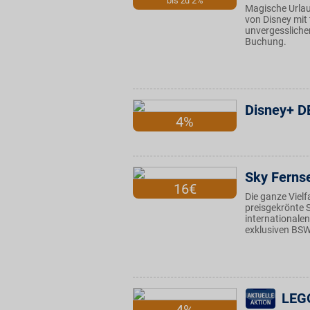
bis zu 2%
Magische Urlau
von Disney mit
unvergesslichen
Buchung.
Disney+ D
4%
Sky Ferns
16€
Die ganze Vielf
preisgekrönte 
internationalen
exklusiven BSW-
LEG