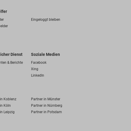
lfer
ter
Eingeloggt bleiben
elder
licher Dienst
Soziale Medien
hten & Berichte
Facebook
Xing
LinkedIn
 in Koblenz
Partner in Münster
in Köln
Partner in Nürnberg
in Leipzig
Partner in Potsdam