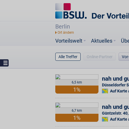
Berlin
Vorteilswelt
Aktuelles
Üb
Alle Treffer
Online-Partner
Vor
nah und gu
6,5 km
Düsseldorfer S
1%
Auf Karte
nah und gu
6,7 km
Güntzelstr. 40
,
1%
Auf Karte