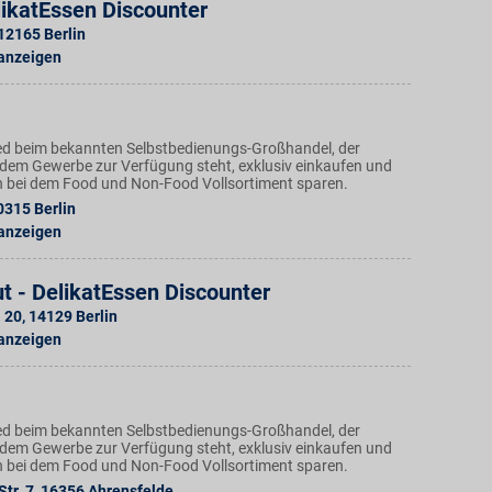
ikatEssen Discounter
12165
Berlin
 anzeigen
ed beim bekannten Selbstbedienungs-Großhandel, der
dem Gewerbe zur Verfügung steht, exklusiv einkaufen und
h bei dem Food und Non-Food Vollsortiment sparen.
0315
Berlin
 anzeigen
t - DelikatEssen Discounter
. 20
,
14129
Berlin
 anzeigen
ed beim bekannten Selbstbedienungs-Großhandel, der
dem Gewerbe zur Verfügung steht, exklusiv einkaufen und
h bei dem Food und Non-Food Vollsortiment sparen.
tr. 7
,
16356
Ahrensfelde