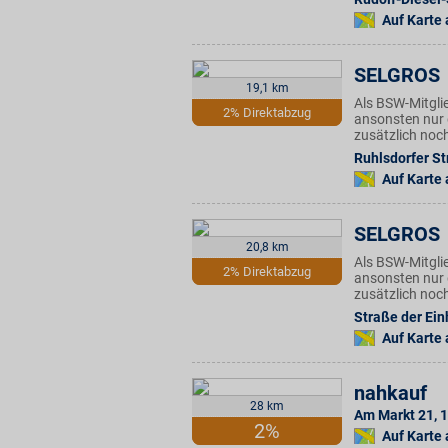
Auf Karte
SELGROS
19,1 km
Als BSW-Mitgli
2% Direktabzug
ansonsten nur 
zusätzlich noc
Ruhlsdorfer Str
Auf Karte
SELGROS
20,8 km
Als BSW-Mitgli
2% Direktabzug
ansonsten nur 
zusätzlich noc
Straße der Ein
Auf Karte
nahkauf
28 km
Am Markt 21
,
1
2%
Auf Karte