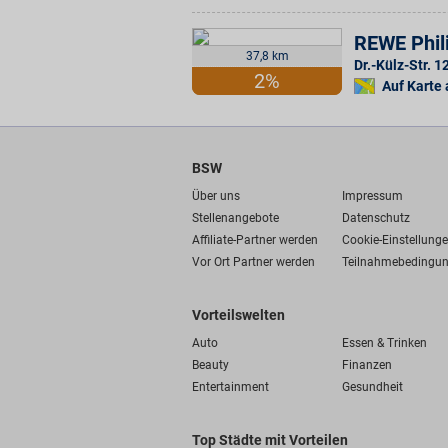
REWE Phili
37,8 km
Dr.-Külz-Str. 
2%
Auf Karte
BSW
Über uns
Impressum
Stellenangebote
Datenschutz
Affiliate-Partner werden
Cookie-Einstellung
Vor Ort Partner werden
Teilnahmebedingu
Vorteilswelten
Auto
Essen & Trinken
Beauty
Finanzen
Entertainment
Gesundheit
Top Städte mit Vorteilen