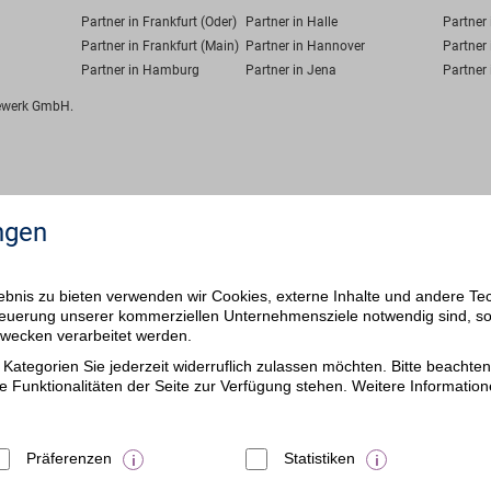
Partner in Frankfurt (Oder)
Partner in Halle
Partner
Partner in Frankfurt (Main)
Partner in Hannover
Partner 
Partner in Hamburg
Partner in Jena
Partner 
fewerk GmbH.
ngen
bnis zu bieten verwenden wir Cookies, externe Inhalte und andere Te
 Steuerung unserer kommerziellen Unternehmensziele notwendig sind, s
ezwecken verarbeitet werden.
Kategorien Sie jederzeit widerruflich zulassen möchten. Bitte beachten 
e Funktionalitäten der Seite zur Verfügung stehen. Weitere Information
Präferenzen
Statistiken