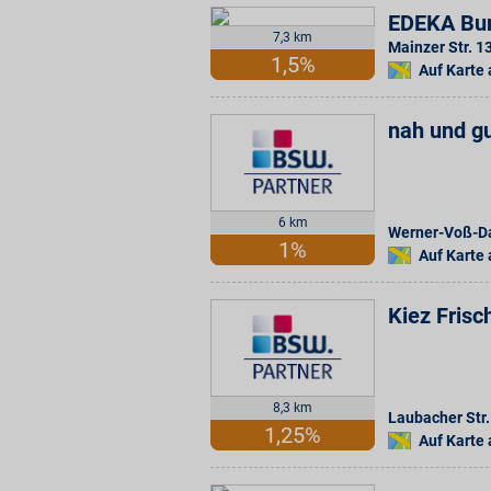
EDEKA Bu
7,3 km
Mainzer Str. 1
1,5%
Auf Karte
nah und gu
6 km
Werner-Voß-
1%
Auf Karte
Kiez Frisc
8,3 km
Laubacher Str.
1,25%
Auf Karte