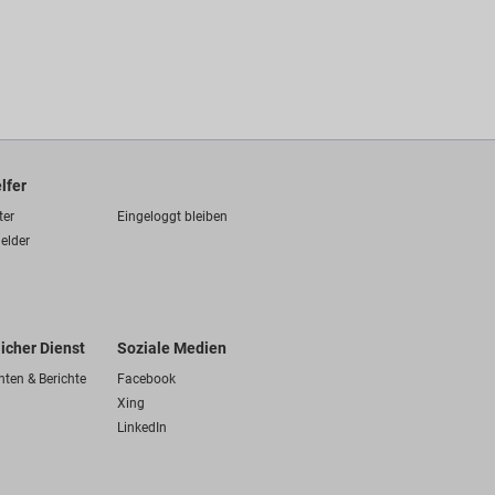
lfer
ter
Eingeloggt bleiben
elder
licher Dienst
Soziale Medien
hten & Berichte
Facebook
Xing
LinkedIn