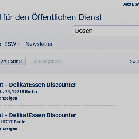
Jetzt BS
er BSW
Newsletter
-Ort-Partner
Reiseangebote
Such
t - DelikatEssen Discounter
tr. 74
,
10719
Berlin
 anzeigen
t - DelikatEssen Discounter
10717
Berlin
 anzeigen