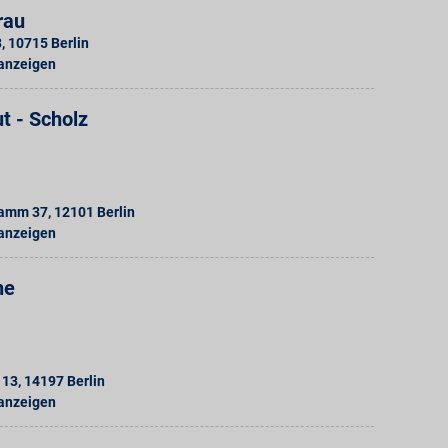
rau
3
,
10715
Berlin
 anzeigen
t - Scholz
Damm 37
,
12101
Berlin
 anzeigen
he
 13
,
14197
Berlin
 anzeigen