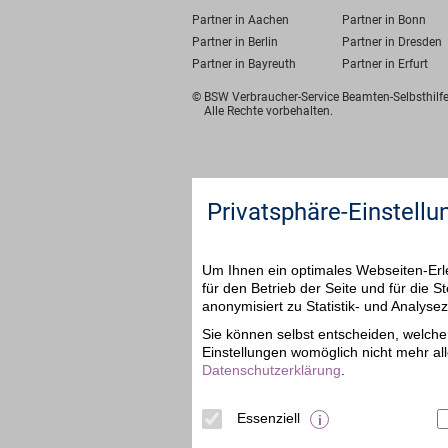
Partner in Aachen
Partner in Bonn
Partner in Berlin
Partner in Dresden
Partner in Bayreuth
Partner in Erfurt
© BSW Verbraucher-Service
Beamten-Selbsthil
Alle Rechte vorbehalten.
Privatsphäre-Einstellu
Um Ihnen ein optimales Webseiten-Erle
für den Betrieb der Seite und für die
anonymisiert zu Statistik- und Analys
Sie können selbst entscheiden, welche 
Einstellungen womöglich nicht mehr all
Datenschutzerklärung
.
Essenziell