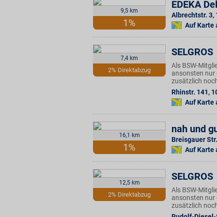
EDEKA Del
9,5 km
Albrechtstr. 3
,
1%
Auf Karte
SELGROS
7,4 km
Als BSW-Mitgli
2% Direktabzug
ansonsten nur 
zusätzlich noc
Rhinstr. 141
,
1
Auf Karte
nah und gu
16,1 km
Breisgauer Str
1%
Auf Karte
SELGROS
12,5 km
Als BSW-Mitgli
2% Direktabzug
ansonsten nur 
zusätzlich noc
Rudolf-Diesel-S