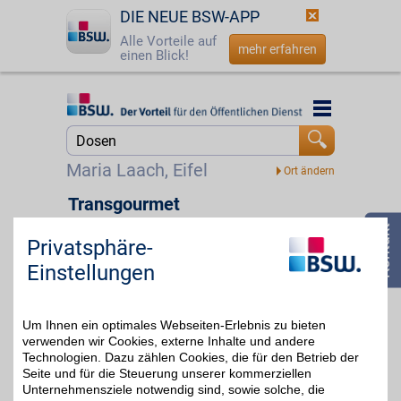
DIE NEUE BSW-APP
Alle Vorteile auf
mehr erfahren
einen Blick!
Startseite
Startseite
Jetzt BSW-Mitglied werden
Suche
Maria Laach, Eifel
Login
Transgourmet
Als BSW-Mitglied beim
☎
0800 - 279 25 82
bekannten
Privatsphäre-
23 km
Selbstbedienungs-
2% Direktabzug
Einstellungen
Großhandel, der
ansonsten nur dem
Gewerbe zur Verfügung
steht, exklusiv einkaufen
Um Ihnen ein optimales Webseiten-Erlebnis zu bieten
und zusätzlich noch bei
dem Food und Non-Food
verwenden wir Cookies, externe Inhalte und andere
Vollsortiment sparen.
Technologien. Dazu zählen Cookies, die für den Betrieb der
Seite und für die Steuerung unserer kommerziellen
August-Horch-Str. 1-3
,
Unternehmensziele notwendig sind, sowie solche, die
56070
Koblenz