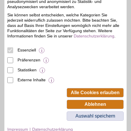
pseudonymisiert und anonymisiert zu Statistik- und
Auf Karte anzeigen
Analysezwecken verarbeitet werden.
Sie können selbst entscheiden, welche Kategorien Sie
Zum Partnerprofil
jederzeit widerruflich zulassen möchten. Bitte beachten Sie,
dass auf Basis Ihrer Einstellungen womöglich nicht mehr alle
Funktionalitäten der Seite zur Verfügung stehen. Weitere
Handelshof
Informationen finden Sie in unserer
Datenschutzerklärung
.
Kleinaltendorfer Weg 2
,
29 km
Essenziell
53359
Rheinbach
2% Direktabzug
Auf Karte anzeigen
Präferenzen
Zum Partnerprofil
Statistiken
Externe Inhalte
© BSW Verbraucher-Service
Beamten-Selbsthilfewerk GmbH.
Alle Cookies erlauben
Alle Rechte vorbehalten.
Ablehnen
Auswahl speichern
Impressum
Datenschutzerklärung